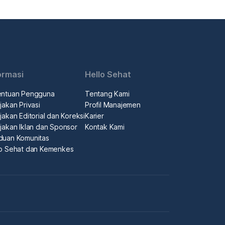
ormasi
Hello Sehat
entuan Pengguna
Tentang Kami
jakan Privasi
Profil Manajemen
jakan Editorial dan Koreksi
Karier
jakan Iklan dan Sponsor
Kontak Kami
duan Komunitas
lo Sehat dan Kemenkes