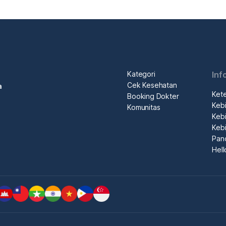
Kategori
Inf
Cek Kesehatan
a
Ket
Booking Dokter
Kebi
Komunitas
Kebi
Kebi
Pan
Hel