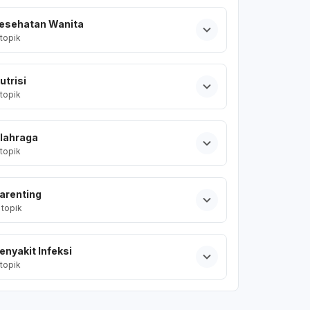
esehatan Wanita
topik
utrisi
topik
lahraga
topik
arenting
topik
enyakit Infeksi
topik