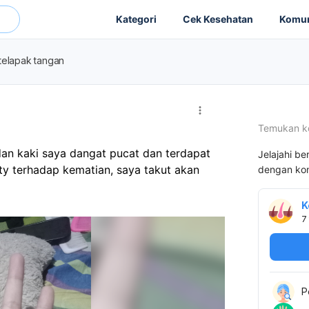
Kategori
Cek Kesehatan
Komun
telapak tangan
Temukan k
an kaki saya dangat pucat dan terdapat 
Jelajahi be
ty terhadap kematian, saya takut akan 
dengan kon
K
7
P