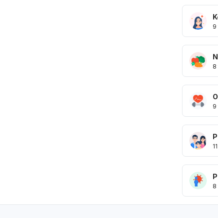
K
9
N
8
O
9
P
11
P
8