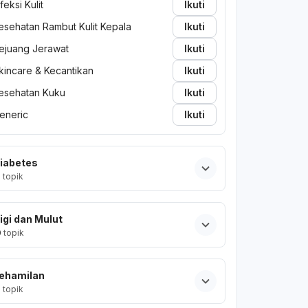
nfeksi Kulit
Ikuti
esehatan Rambut Kulit Kepala
Ikuti
ejuang Jerawat
Ikuti
kincare & Kecantikan
Ikuti
esehatan Kuku
Ikuti
eneric
Ikuti
iabetes
2
topik
igi dan Mulut
0
topik
ehamilan
2
topik