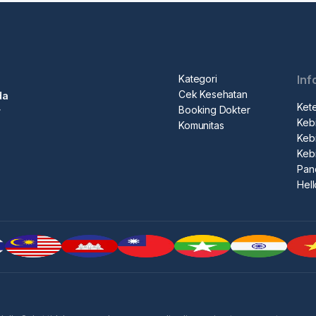
Kategori
Inf
Cek Kesehatan
da
Ket
Booking Dokter
r
Kebi
Komunitas
Kebi
Keb
Pan
Hel