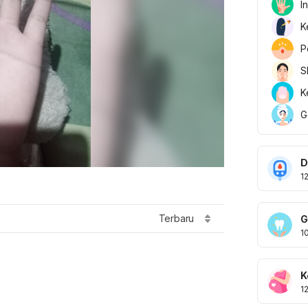
I
K
P
S
K
G
D
1
Terbaru
G
1
K
1