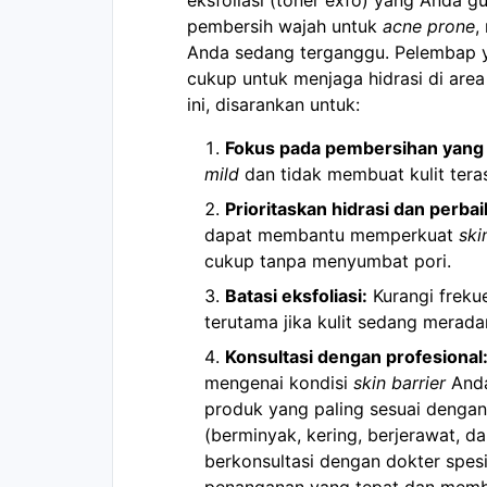
pembersih wajah untuk
acne prone
,
Anda sedang terganggu. Pelembap ya
cukup untuk menjaga hidrasi di are
ini, disarankan untuk:
Fokus pada pembersihan yang
mild
dan tidak membuat kulit terasa
Prioritaskan hidrasi dan perba
dapat membantu memperkuat
ski
cukup tanpa menyumbat pori.
Batasi eksfoliasi:
Kurangi frekue
terutama jika kulit sedang merada
Konsultasi dengan profesional
mengenai kondisi
skin barrier
Anda
produk yang paling sesuai dengan
(berminyak, kering, berjerawat, d
berkonsultasi dengan dokter spesi
penanganan yang tepat dan memba