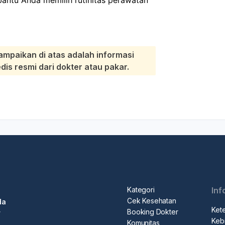
ampaikan di atas adalah informasi
s resmi dari dokter atau pakar.
Kategori
Inf
Cek Kesehatan
da
Ket
Booking Dokter
r
Kebi
Komunitas