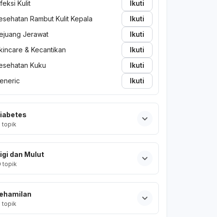
nfeksi Kulit
Ikuti
esehatan Rambut Kulit Kepala
Ikuti
ejuang Jerawat
Ikuti
kincare & Kecantikan
Ikuti
esehatan Kuku
Ikuti
eneric
Ikuti
iabetes
2
topik
igi dan Mulut
0
topik
ehamilan
2
topik