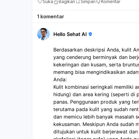
Suka
Bagikan
Simpan
Komentar
1 komentar
Hello Sehat AI
Berdasarkan deskripsi Anda, kulit An
yang cenderung berminyak dan berj
kekeringan dan kusam, serta bruntusa
memang bisa mengindikasikan adanya
Anda:
Kulit kombinasi seringkali memiliki 
hidung) dan area kering (seperti di 
panas. Penggunaan produk yang terla
terutama pada kulit yang sudah ren
dan memicu lebih banyak masalah se
kekusaman. Meskipun Anda sudah 
ditujukan untuk kulit berjerawat d
eksfoliasi (toner exfo) yang Anda 