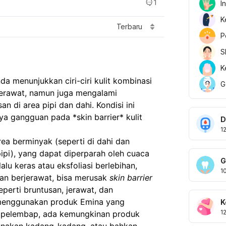
1
I
K
Terbaru
P
S
K
da menunjukkan ciri-ciri kulit kombinasi
G
erawat, namun juga mengalami
n di area pipi dan dahi. Kondisi ini
 gangguan pada *skin barrier* kulit
D
1
area berminyak (seperti di dahi dan
pipi), yang dapat diperparah oleh cuaca
G
lu keras atau eksfoliasi berlebihan,
1
tan berjerawat, bisa merusak
skin barrier
perti bruntusan, jerawat, dan
menggunakan produk Emina yang
K
1
an pelembap, ada kemungkinan produk
gunakan kadang-kadang, atau bahkan