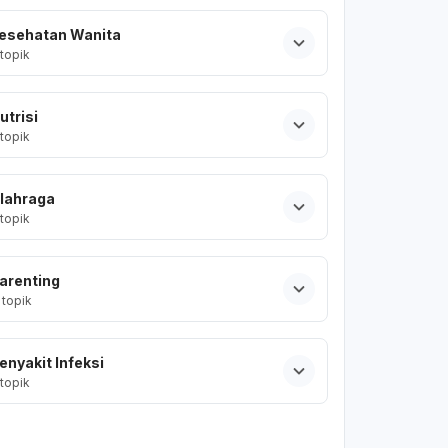
esehatan Wanita
topik
utrisi
topik
lahraga
topik
arenting
topik
enyakit Infeksi
topik