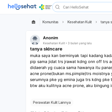
Komunitas
Kesehatan Kulit
tanya 
Anonim
Kesehatan Kulit
3 bulan yang lalu
tanya skincare
muka saya kan berminyak tapi kadang kadan
pip sama jidat trs jrawat kdng onn off trs
didaerah yg cuaca sama hawanya itu panas
acne prone(bukan ms.pimple)trs moistnya yg
serumnya pke yg emina juga trs kdng pke 
btw aku kulitnya acne prone, aku bingung i
Perawatan Kulit Lainnya