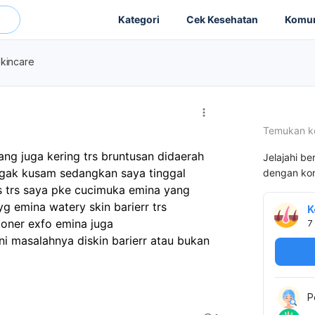
Kategori
Cek Kesehatan
Komun
skincare
Temukan k
g juga kering trs bruntusan didaerah 
Jelajahi be
 agak kusam sedangkan saya tinggal 
dengan kon
 trs saya pke cucimuka emina yang 
 emina watery skin barierr trs 
K
toner exfo emina juga
7
ni masalahnya diskin barierr atau bukan
P