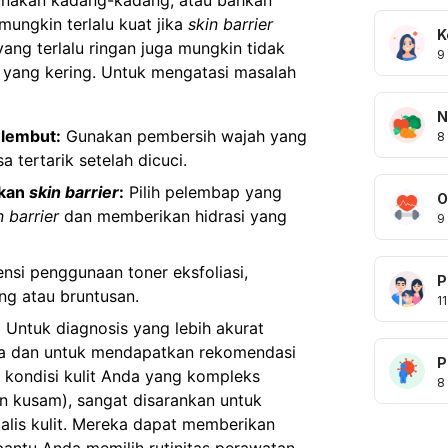
 mungkin terlalu kuat jika
skin barrier
K
ng terlalu ringan juga mungkin tidak
9
a yang kering. Untuk mengatasi masalah
N
 lembut:
Gunakan pembersih wajah yang
8
 tertarik setelah dicuci.
ikan
skin barrier
:
Pilih pelembap yang
O
n barrier
dan memberikan hidrasi yang
9
nsi penggunaan toner eksfoliasi,
P
ng atau bruntusan.
11
:
Untuk diagnosis yang lebih akurat
 dan untuk mendapatkan rekomendasi
P
 kondisi kulit Anda yang kompleks
8
an kusam), sangat disarankan untuk
alis kulit. Mereka dapat memberikan
ntu Anda memilih rutinitas perawatan