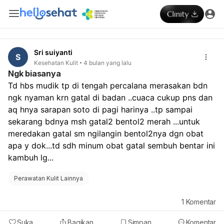
Sri suiyanti
S
Kesehatan Kulit
4 bulan yang lalu
Ngk biasanya
Td hbs mudik tp di tengah percalana merasakan bdn 
ngk nyaman krn gatal di badan ..cuaca cukup pns dan 
aq hnya sarapan soto di pagi harinya ..tp sampai 
sekarang bdnya msh gatal2 bentol2 merah ...untuk 
meredakan gatal sm ngilangin bentol2nya dgn obat 
apa y dok...td sdh minum obat gatal sembuh bentar ini 
kambuh lg...
Perawatan Kulit Lainnya
1
Komentar
Suka
Bagikan
Simpan
Komentar