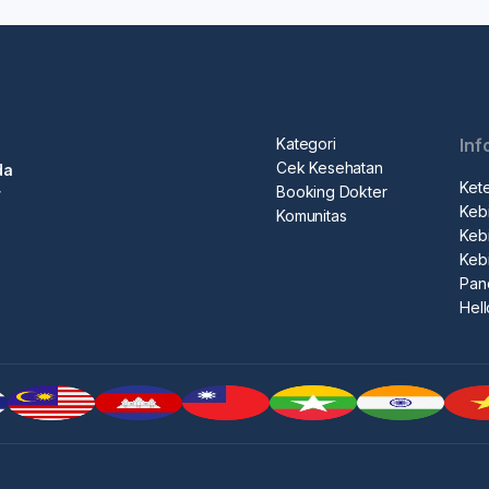
Kategori
Inf
Cek Kesehatan
da
Ket
Booking Dokter
r
Kebi
Komunitas
Kebi
Keb
Pan
Hel