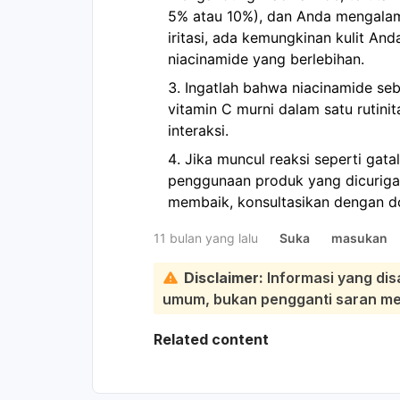
5% atau 10%), dan Anda mengalami
iritasi, ada kemungkinan kulit An
niacinamide yang berlebihan.
Ingatlah bahwa niacinamide se
vitamin C murni dalam satu rutini
interaksi.
Jika muncul reaksi seperti gata
penggunaan produk yang dicurigai 
membaik, konsultasikan dengan dok
11 bulan yang lalu
Suka
masukan
Disclaimer:
Informasi yang dis
umum, bukan pengganti saran medi
Related content