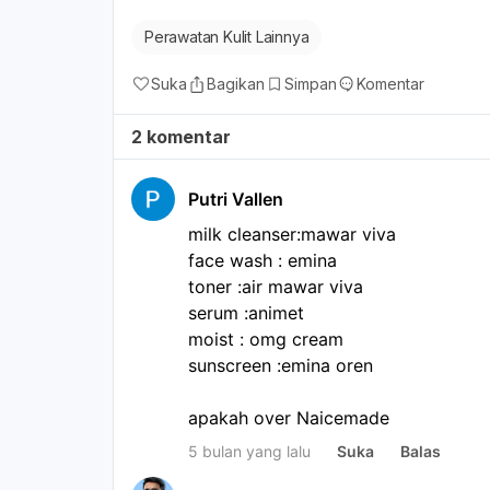
Perawatan Kulit Lainnya
Suka
Bagikan
Simpan
Komentar
2 komentar
Putri Vallen
milk cleanser:mawar viva
face wash : emina
toner :air mawar viva
serum :animet
moist : omg cream
sunscreen :emina oren
apakah over Naicemade
5 bulan yang lalu
Suka
Balas