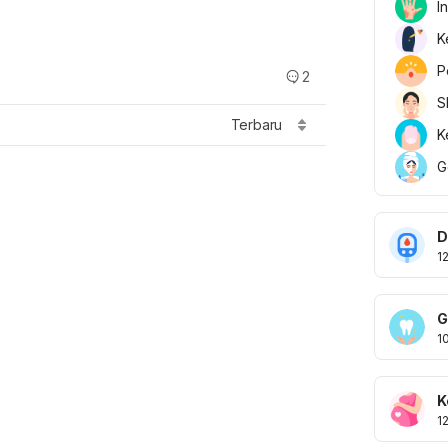
I
K
P
2
S
Terbaru
K
G
D
1
G
1
K
1