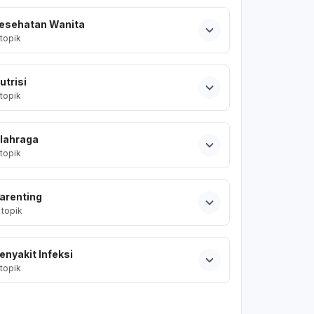
esehatan Wanita
topik
utrisi
topik
lahraga
topik
arenting
topik
enyakit Infeksi
topik