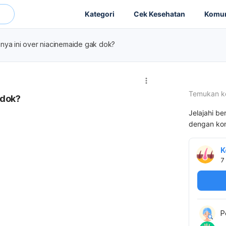
Kategori
Cek Kesehatan
Komun
nya ini over niacinemaide gak dok?
Temukan k
 dok?
Jelajahi be
dengan kon
K
7
P