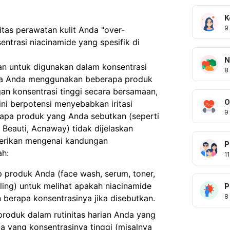
K
9
itas perawatan kulit Anda "over-
ntrasi niacinamide yang spesifik di
N
an untuk digunakan dalam konsentrasi
8
Jika Anda menggunakan beberapa produk
n konsentrasi tinggi secara bersamaan,
O
l ini berpotensi menyebabkan iritasi
9
rapa produk yang Anda sebutkan (seperti
v Beauti, Acnaway) tidak dijelaskan
berikan mengenai kandungan
P
ah:
11
 produk Anda (face wash, serum, toner,
ling) untuk melihat apakah niacinamide
P
8
 berapa konsentrasinya jika disebutkan.
oduk dalam rutinitas harian Anda yang
 yang konsentrasinya tinggi (misalnya