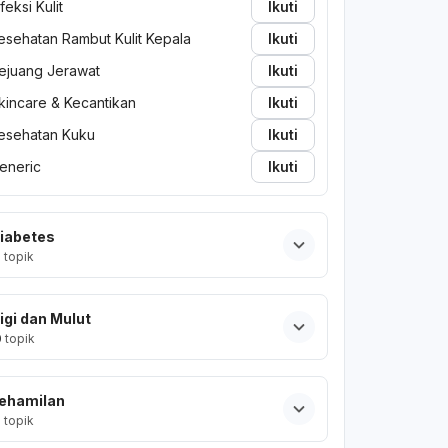
nfeksi Kulit
Ikuti
esehatan Rambut Kulit Kepala
Ikuti
ejuang Jerawat
Ikuti
kincare & Kecantikan
Ikuti
esehatan Kuku
Ikuti
eneric
Ikuti
iabetes
2
topik
igi dan Mulut
0
topik
ehamilan
2
topik