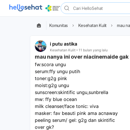
Komunitas
Kesehatan Kulit
mau na
i putu astika
Kesehatan Kulit
11 bulan yang lalu
mau nanya ini over niacinemaide gak
fw:scora ungu
serum:ffy ungu putih
toner:g2g pink
moist:g2g ungu
sunscreen:skintific ungu,sunbrella
mw: ffy blue ocean
milk cleanser/face tonic: viva
masker: fav beauti pink ama acnaway
peeling serum/ gel: g2g dan skintific
over gk?