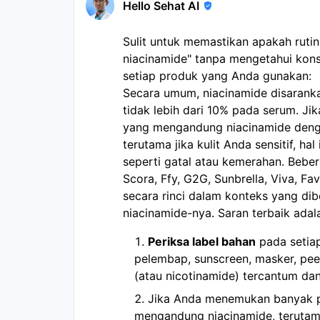
Hello Sehat AI
Sulit untuk memastikan apakah rutin
niacinamide" tanpa mengetahui konse
setiap produk yang Anda gunakan:
Secara umum, niacinamide disarank
tidak lebih dari 10% pada serum. 
yang mengandung niacinamide denga
terutama jika kulit Anda sensitif, ha
seperti gatal atau kemerahan. Bebe
Scora, Ffy, G2G, Sunbrella, Viva, Fa
secara rinci dalam konteks yang di
niacinamide-nya. Saran terbaik adal
Periksa label bahan
pada setiap
pelembap, sunscreen, masker, pee
(atau nicotinamide) tercantum dan
Jika Anda menemukan banyak pr
mengandung niacinamide, terutama