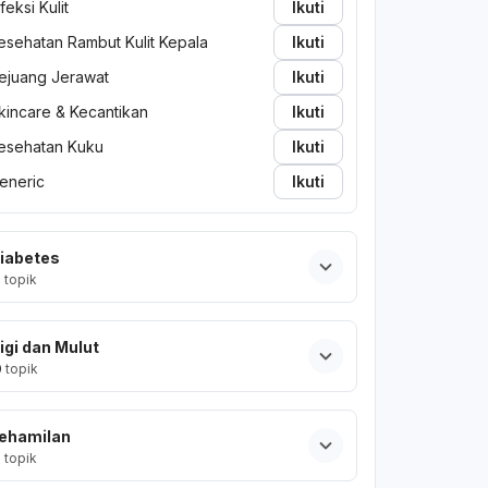
nfeksi Kulit
Ikuti
esehatan Rambut Kulit Kepala
Ikuti
ejuang Jerawat
Ikuti
kincare & Kecantikan
Ikuti
esehatan Kuku
Ikuti
eneric
Ikuti
iabetes
2
topik
igi dan Mulut
0
topik
ehamilan
2
topik