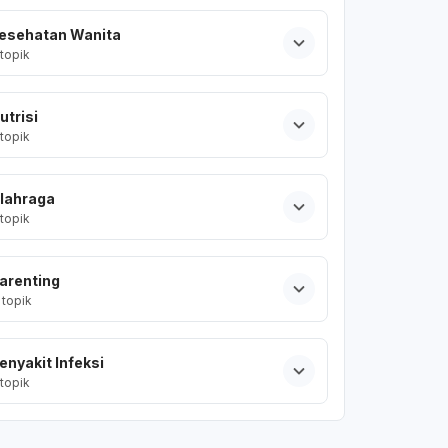
esehatan Wanita
topik
utrisi
topik
lahraga
topik
arenting
topik
enyakit Infeksi
topik