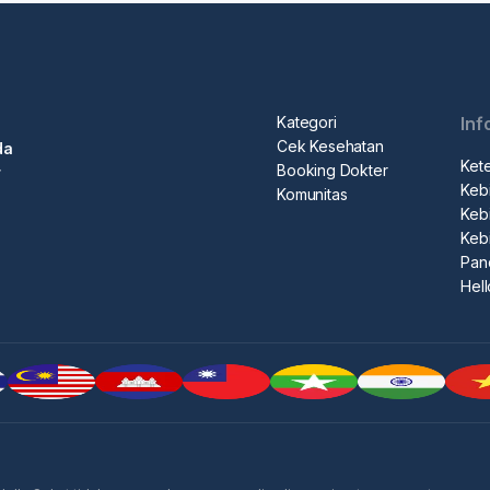
Kategori
Inf
Cek Kesehatan
da
Ket
Booking Dokter
r
Kebi
Komunitas
Kebi
Keb
Pan
Hel