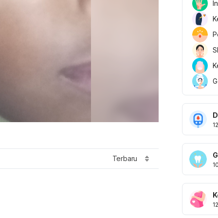
I
K
P
S
K
G
D
1
G
Terbaru
1
K
1