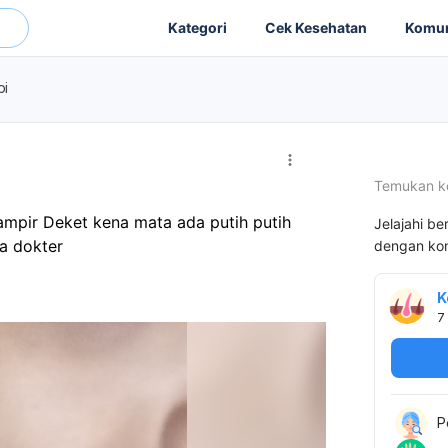
Kategori
Cek Kesehatan
Komun
pi
Temukan k
ampir Deket kena mata ada putih putih 
Jelajahi be
a dokter
dengan kon
K
7
P