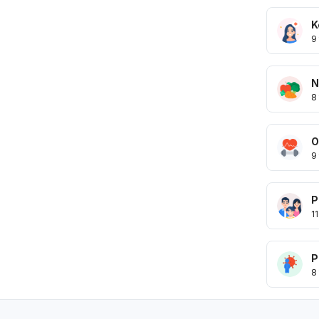
K
9
N
8
O
9
P
11
P
8