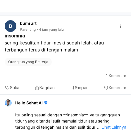
lagi juga bisa makin mengacaukan siklus haid. Saran
saya:
Lakukan tes kehamilan sekarang, idealnya dengan
urine pagi.
bumi art
Kalau hasil negatif tapi haid tetap belum datang, ulangi
B
Parenting
4 jam yang lalu
tes 1 minggu kemudian.
insomnia
Bila tetap belum haid atau ada nyeri perut hebat,
sering kesulitan tidur meski sudah lelah, atau 
perdarahan banyak, pusing, atau keputihan
terbangun terus di tengah malam
berbau/nyeri, sebaiknya periksa ke dokter kandungan.
Jadi, belum haid setelah Postinor masih bisa karena
efek obat, tetapi kehamilan tetap harus disingkirkan
Orang tua yang Bekerja
dengan test pack.
1
Komentar
Suka
Bagikan
Simpan
Komentar
Hello Sehat AI
Itu paling sesuai dengan **insomnia**, yaitu gangguan
tidur yang ditandai sulit memulai tidur atau sering
terbangun di tengah malam dan sulit tidur kembali.
...
Lihat Lainnya