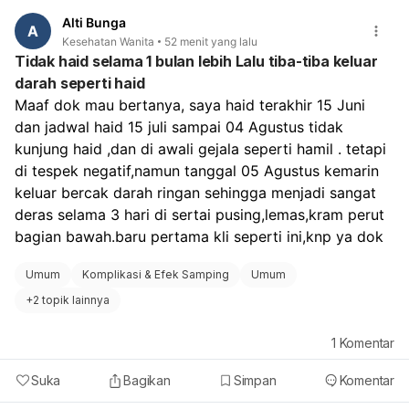
Alti Bunga
A
Kesehatan Wanita
52 menit yang lalu
Tidak haid selama 1 bulan lebih Lalu tiba-tiba keluar
darah seperti haid
Maaf dok mau bertanya, saya haid terakhir 15 Juni 
dan jadwal haid 15 juli sampai 04 Agustus tidak 
kunjung haid ,dan di awali gejala seperti hamil . tetapi 
di tespek negatif,namun tanggal 05 Agustus kemarin 
keluar bercak darah ringan sehingga menjadi sangat 
deras selama 3 hari di sertai pusing,lemas,kram perut 
bagian bawah.baru pertama kli seperti ini,knp ya dok
Umum
Komplikasi & Efek Samping
Umum
+
2 topik lainnya
1
Komentar
Suka
Bagikan
Simpan
Komentar