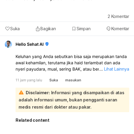
2
Komentar
Suka
Bagikan
Simpan
Komentar
Hello Sehat AI
Keluhan yang Anda sebutkan bisa saja merupakan tanda
awal kehamilan, terutama jika haid terlambat dan ada
nyeri payudara, mual, sering BAK, atau bercak darah.
...
Lihat Lainnya
Namun sakit kepala, badan tidak enak, nyeri di antara
11 jam yang lalu
Suka
masukan
perut dan vagina, serta sakit pinggang juga bisa
disebabkan hal lain, jadi belum bisa dipastikan hanya dari
Disclaimer:
Informasi yang disampaikan di atas
gejala:
adalah informasi umum, bukan pengganti saran
Sebaiknya lakukan test pack sekarang, karena sudah
sekitar 1 minggu setelah berhubungan dan haid belum
medis resmi dari dokter atau pakar.
datang. Jika hasilnya positif, periksakan ke dokter
kandungan atau dokter umum untuk memastikan dan
Related content
memantau kehamilan. Jika hasilnya negatif tetapi haid
tetap belum datang, ulangi tes beberapa hari kemudian.