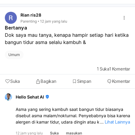
Kalau nyeri makin berat, disertai perdarahan, demam,
atau sesak napas, segera periksa ke dokter.
Rian ris28
Parenting
12 jam yang lalu
Bertanya
Dok saya mau tanya, kenapa hampir setiap hari ketika 
bangun tidur asma selalu kambuh &
Umum
1
Suka
1
Komentar
Suka
Bagikan
Simpan
Komentar
Hello Sehat AI
Asma yang sering kambuh saat bangun tidur biasanya
disebut asma malam/nokturnal. Penyebabnya bisa karena
alergen di kamar tidur, udara dingin atau kering, posisi
...
Lihat Lainnya
tidur, refluks asam lambung, stres, atau ritme tubuh yang
12 jam yang lalu
Suka
masukan
berubah saat malam. Sebaiknya Anda periksa ke dokter