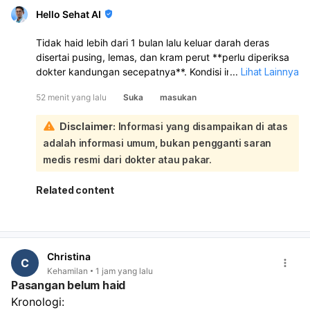
Hello Sehat AI
Tidak haid lebih dari 1 bulan lalu keluar darah deras
disertai pusing, lemas, dan kram perut **perlu diperiksa
dokter kandungan secepatnya**. Kondisi ini bisa
...
Lihat Lainnya
disebabkan oleh **gangguan hormon, telat haid yang
52 menit yang lalu
Suka
masukan
kemudian keluar darah seperti haid, keguguran sangat
dini, atau masalah lain pada rahim/kehamilan**. Karena
Disclaimer:
Informasi yang disampaikan di atas
tespek negatif, kehamilan belum bisa dipastikan, tetapi
adalah informasi umum, bukan pengganti saran
**tetap perlu evaluasi** bila keluhan berlanjut atau
perdarahannya banyak:
medis resmi dari dokter atau pakar.
Kalau darah keluar sangat banyak, misalnya
1 pembalut
penuh dalam 1–2 jam
, atau pusing makin berat, lemas
Related content
sekali, nyeri perut hebat, atau sampai mau pingsan,
segera ke IGD
. Sebaiknya periksa untuk pemeriksaan
fisik, tes kehamilan ulang bila perlu, dan USG agar
penyebabnya jelas.
Christina
C
Kehamilan
1 jam yang lalu
Pasangan belum haid
Kronologi: