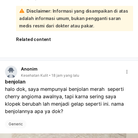
spesialis paru atau alergi/imunologi untuk evaluasi dan
Disclaimer:
Informasi yang disampaikan di atas
penyesuaian obat. Untuk membantu mengurangi
adalah informasi umum, bukan pengganti saran
kambuh, jaga kamar tidur tetap bersih, hindari debu dan
hewan peliharaan, gunakan obat/inhaler sesuai anjuran
medis resmi dari dokter atau pakar.
dokter, dan tinggikan posisi kepala saat tidur.
Related content
Anonim
Kesehatan Kulit
18 jam yang lalu
benjolan
halo dok, saya mempunyai benjolan merah  seperti 
cherry angioma awalnya, tapi karna sering saya 
klopek berubah lah menjadi gelap seperti ini. nama 
benjolannya apa ya dok? 
Generic