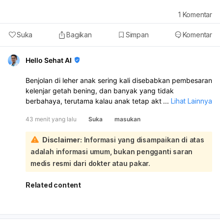
1
Komentar
Suka
Bagikan
Simpan
Komentar
Hello Sehat AI
Benjolan di leher anak sering kali disebabkan pembesaran
kelenjar getah bening, dan banyak yang tidak
berbahaya, terutama kalau anak tetap aktif dan tidak ada
...
Lihat Lainnya
keluhan lain. Namun, penyebabnya bisa bermacam-
43 menit yang lalu
Suka
masukan
macam, seperti infeksi virus/bakteri, masalah gigi, alergi,
gondongan, gangguan tiroid, atau lebih jarang kondisi
Disclaimer:
Informasi yang disampaikan di atas
yang serius:
adalah informasi umum, bukan pengganti saran
Sebaiknya anak diperiksa ke dokter untuk memastikan
penyebab benjolan dan apakah perlu pengobatan.
medis resmi dari dokter atau pakar.
Segera bawa ke IGD bila benjolan cepat membesar, anak
sesak napas, atau demam tinggi.
Related content