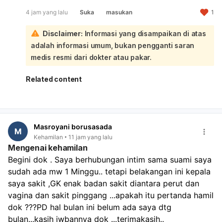
Kondisi ini bisa dipicu stres, kebiasaan tidur yang buruk,
4 jam yang lalu
Suka
masukan
1
kafein, atau gangguan tidur lain seperti sleep apnea. Jika
berlangsung terus dan membuat Anda lelah, sebaiknya
Disclaimer:
Informasi yang disampaikan di atas
periksa ke **dokter umum, spesialis tidur, atau
neurologi** untuk evaluasi dan penanganan.
adalah informasi umum, bukan pengganti saran
medis resmi dari dokter atau pakar.
Related content
Masroyani borusasada
M
Kehamilan
11 jam yang lalu
Mengenai kehamilan
Begini dok . Saya berhubungan intim sama suami saya 
sudah ada mw 1 Minggu.. tetapi belakangan ini kepala 
saya sakit ,GK enak badan sakit diantara perut dan 
vagina dan sakit pinggang ...apakah itu pertanda hamil 
dok ???PD hal bulan ini belum ada saya dtg 
bulan...kasih jwbannya dok ...terimakasih..