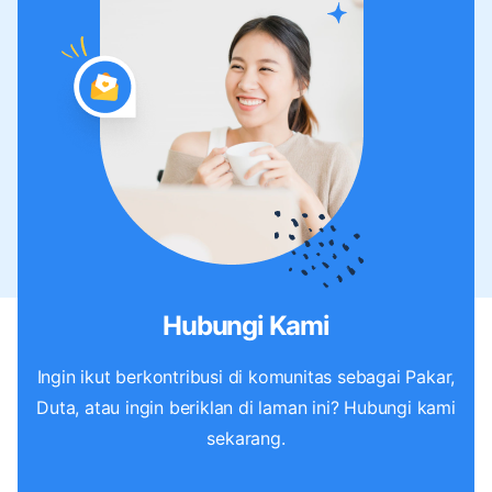
Hubungi Kami
Ingin ikut berkontribusi di komunitas sebagai Pakar,
Duta, atau ingin beriklan di laman ini? Hubungi kami
sekarang.