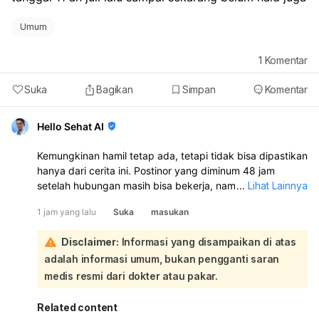
Umum
1
Komentar
Suka
Bagikan
Simpan
Komentar
Hello Sehat AI
Kemungkinan hamil tetap ada, tetapi tidak bisa dipastikan
hanya dari cerita ini. Postinor yang diminum 48 jam
setelah hubungan masih bisa bekerja, namun bisa juga
...
Lihat Lainnya
menyebabkan perdarahan/bercak dan membuat haid jadi
1 jam yang lalu
Suka
masukan
terlambat atau tidak teratur. Perdarahan yang muncul
setelah minum Postinor tidak selalu berarti haid:
Disclaimer:
Informasi yang disampaikan di atas
Karena ada hubungan tanpa ejakulasi di dalam, risiko
adalah informasi umum, bukan pengganti saran
memang lebih kecil, tetapi tetap ada risiko dari cairan
pra-ejakulasi. Kalau hubungan tanggal 21 Juni memang
medis resmi dari dokter atau pakar.
dekat masa subur, risikonya bisa lebih tinggi dibanding
fase aman. Hubungan tanggal 5 Juli lalu minum Postinor
Related content