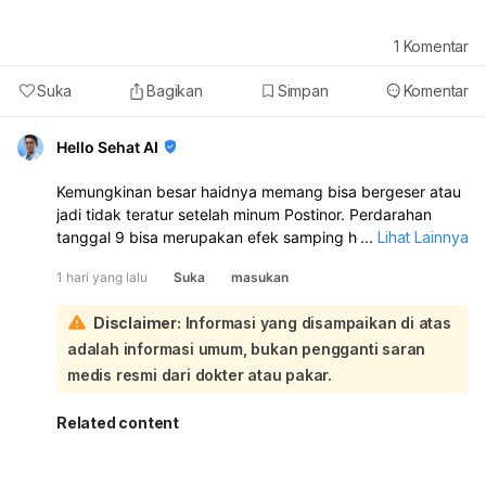
1
Komentar
Suka
Bagikan
Simpan
Komentar
Hello Sehat AI
Kemungkinan besar haidnya memang bisa bergeser atau
jadi tidak teratur setelah minum Postinor. Perdarahan
tanggal 9 bisa merupakan efek samping hormon, bukan
...
Lihat Lainnya
haid asli. Karena tidak ada penetrasi, risiko hamil sangat
1 hari yang lalu
Suka
masukan
kecil:
Postinor dapat menyebabkan siklus haid maju atau
Disclaimer:
Informasi yang disampaikan di atas
mundur beberapa hari sampai beberapa minggu. Jadi
adalah informasi umum, bukan pengganti saran
haid yang biasanya tanggal 26 bisa saja berubah.
Namun, kalau sampai sekarang belum haid, sebaiknya
medis resmi dari dokter atau pakar.
tetap lakukan tes kehamilan untuk memastikan, terutama
bila ada riwayat sperma sempat mengenai area vagina.
Related content
Kalau hasil tes negatif dan haid belum datang juga dalam
1–2 minggu, sebaiknya periksa ke dokter kandungan atau