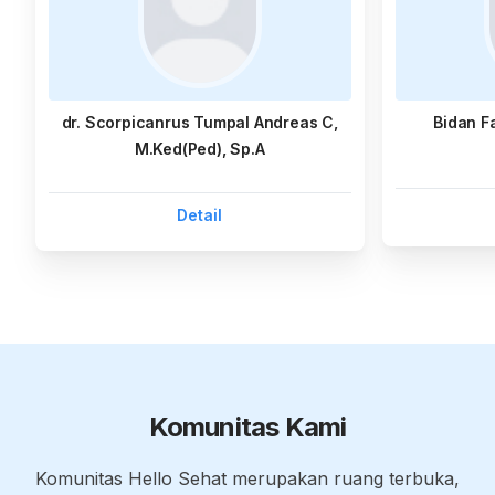
dr. Scorpicanrus Tumpal Andreas C,
Bidan F
M.Ked(Ped), Sp.A
Detail
Komunitas Kami
Komunitas Hello Sehat merupakan ruang terbuka,