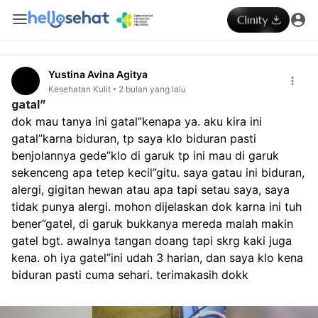
Yustina Avina Agitya
Kesehatan Kulit
2 bulan yang lalu
gatal”
dok mau tanya ini gatal”kenapa ya. aku kira ini 
gatal”karna biduran, tp saya klo biduran pasti 
benjolannya gede”klo di garuk tp ini mau di garuk 
sekenceng apa tetep kecil”gitu. saya gatau ini biduran, 
alergi, gigitan hewan atau apa tapi setau saya, saya 
tidak punya alergi. mohon dijelaskan dok karna ini tuh 
bener”gatel, di garuk bukkanya mereda malah makin 
gatel bgt. awalnya tangan doang tapi skrg kaki juga 
kena. oh iya gatel”ini udah 3 harian, dan saya klo kena 
biduran pasti cuma sehari. terimakasih dokk