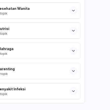
esehatan Wanita
topik
utrisi
topik
lahraga
topik
arenting
topik
enyakit Infeksi
topik