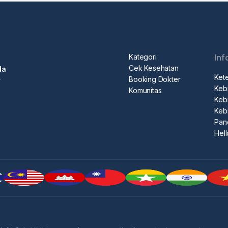
Kategori
Inf
Cek Kesehatan
da
Ket
Booking Dokter
r
Kebi
Komunitas
Kebi
Keb
Pan
Hel