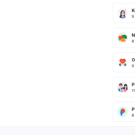
K
9
N
8
O
9
P
11
P
8