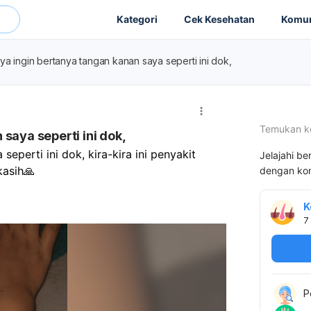
Kategori
Cek Kesehatan
Komun
ya ingin bertanya tangan kanan saya seperti ini dok,
Temukan k
saya seperti ini dok,
perti ini dok, kira-kira ini penyakit 
Jelajahi be
kasih🙏
dengan kon
K
7
P