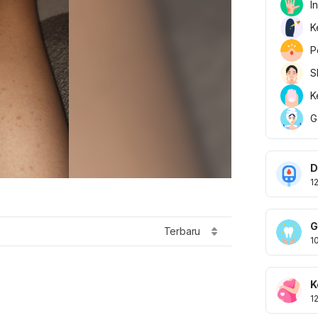
I
K
P
S
K
G
D
1
G
Terbaru
1
K
1