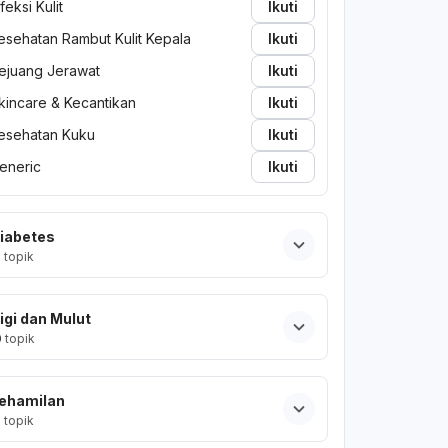
nfeksi Kulit
Ikuti
esehatan Rambut Kulit Kepala
Ikuti
ejuang Jerawat
Ikuti
kincare & Kecantikan
Ikuti
esehatan Kuku
Ikuti
eneric
Ikuti
iabetes
2
topik
igi dan Mulut
0
topik
ehamilan
2
topik