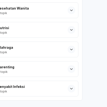
esehatan Wanita
topik
utrisi
topik
lahraga
topik
arenting
topik
enyakit Infeksi
topik