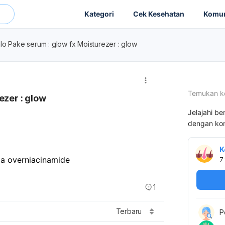
Kategori
Cek Kesehatan
Komun
lo Pake serum : glow fx Moisturezer : glow
Temukan k
ezer : glow
Jelajahi be
dengan kon
K
ga overniacinamide
7
1
Terbaru
P