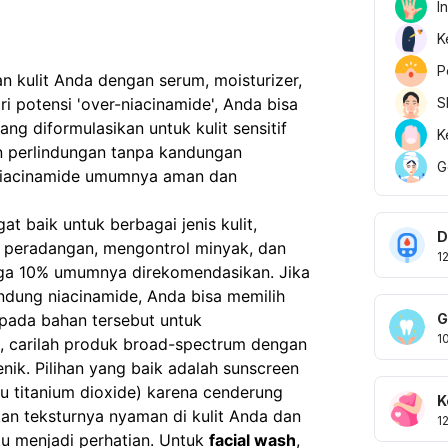
I
K
P
n kulit Anda dengan serum, moisturizer,
i potensi 'over-niacinamide', Anda bisa
S
ng diformulasikan untuk kulit sensitif
K
n perlindungan tanpa kandungan
G
 niacinamide umumnya aman dan
t baik untuk berbagai jenis kulit,
D
 peradangan, mengontrol minyak, dan
1
ngga 10% umumnya direkomendasikan. Jika
dung niacinamide, Anda bisa memilih
s pada bahan tersebut untuk
G
1
, carilah produk broad-spectrum dengan
k. Pilihan yang baik adalah sunscreen
u titanium dioxide) karena cenderung
K
ikan teksturnya nyaman di kulit Anda dan
1
itu menjadi perhatian. Untuk
facial wash
,