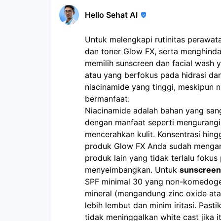
Hello Sehat AI
Untuk melengkapi rutinitas perawata
dan toner Glow FX, serta menghindar
memilih sunscreen dan facial wash ya
atau yang berfokus pada hidrasi da
niacinamide yang tinggi, meskipun
bermanfaat:
Niacinamide adalah bahan yang sanga
dengan manfaat seperti mengurangi
mencerahkan kulit. Konsentrasi hi
produk Glow FX Anda sudah mengan
produk lain yang tidak terlalu foku
menyeimbangkan. Untuk
sunscreen
SPF minimal 30 yang non-komedogeni
mineral (mengandung zinc oxide ata
lebih lembut dan minim iritasi. Past
tidak meninggalkan white cast jika 