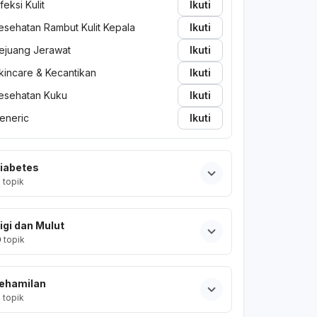
nfeksi Kulit
Ikuti
esehatan Rambut Kulit Kepala
Ikuti
ejuang Jerawat
Ikuti
kincare & Kecantikan
Ikuti
esehatan Kuku
Ikuti
eneric
Ikuti
iabetes
2
topik
igi dan Mulut
0
topik
ehamilan
2
topik