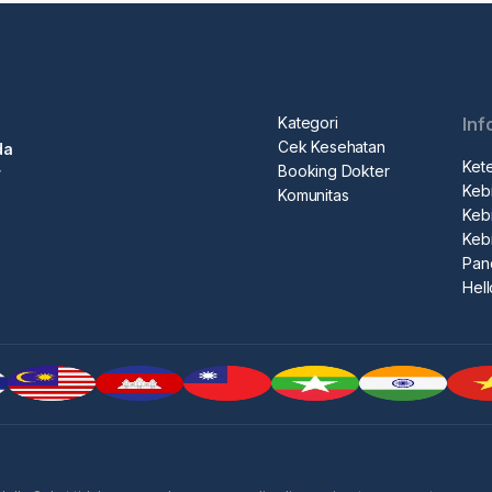
Kategori
Inf
Cek Kesehatan
da
Ket
Booking Dokter
r
Kebi
Komunitas
Kebi
Keb
Pan
Hel