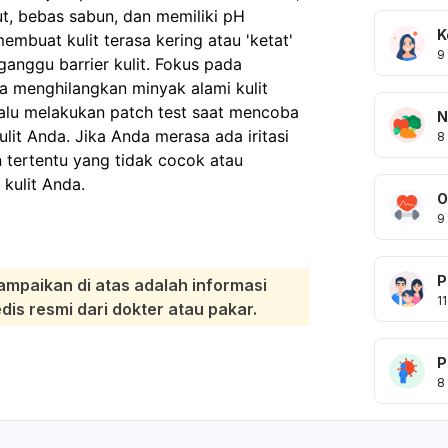
ut, bebas sabun, dan memiliki pH
K
mbuat kulit terasa kering atau 'ketat'
9
gganggu barrier kulit. Fokus pada
 menghilangkan minyak alami kulit
lalu melakukan patch test saat mencoba
N
lit Anda. Jika Anda merasa ada iritasi
8
tertentu yang tidak cocok atau
 kulit Anda.
O
9
P
ampaikan di atas adalah informasi
11
s resmi dari dokter atau pakar.
P
8