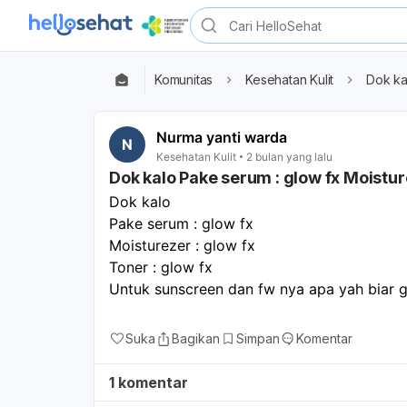
Komunitas
Kesehatan Kulit
Dok ka
Nurma yanti warda
N
Kesehatan Kulit
2 bulan yang lalu
Dok kalo Pake serum : glow fx Moistur
Dok kalo 
Pake serum : glow fx
Moisturezer : glow fx
Toner : glow fx
Untuk sunscreen dan fw nya apa yah biar 
Suka
Bagikan
Simpan
Komentar
1 komentar