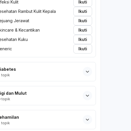
nfeksi Kulit
Ikuti
esehatan Rambut Kulit Kepala
Ikuti
ejuang Jerawat
Ikuti
kincare & Kecantikan
Ikuti
esehatan Kuku
Ikuti
eneric
Ikuti
iabetes
2
topik
igi dan Mulut
0
topik
ehamilan
2
topik