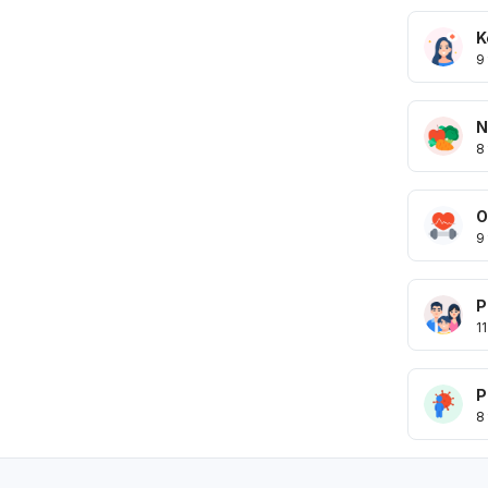
K
9
N
8
O
9
P
11
P
8