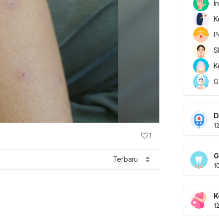
I
K
P
S
K
G
D
1
1
G
Terbaru
1
K
1