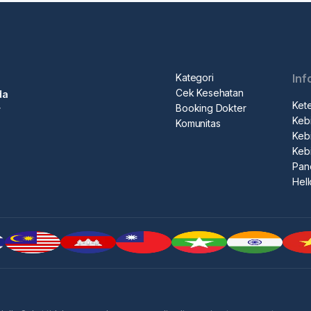
Kategori
Inf
Cek Kesehatan
da
Ket
Booking Dokter
r
Kebi
Komunitas
Kebi
Keb
Pan
Hel