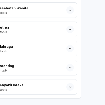
esehatan Wanita
topik
utrisi
topik
lahraga
topik
arenting
topik
enyakit Infeksi
topik