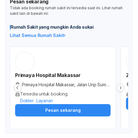
Pesan sekarang
Tidak ada booking rumah sakit ini tersedia saat ini. Lihat rumah
sakit lain di bawah ini:
Rumah Sakit yang mungkin Anda sukai
Lihat Semua Rumah Sakit
Primaya Hospital Makassar
ZAP 
Primaya Hospital Makassar, Jalan Urip Sumo
ZA
harjo, Karuwisi Utara, Kota Makassar, Sulawe
Su
Tersedia untuk booking:
Tid
si Selatan, Indonesia
we
Dokter
Layanan
Pesan sekarang