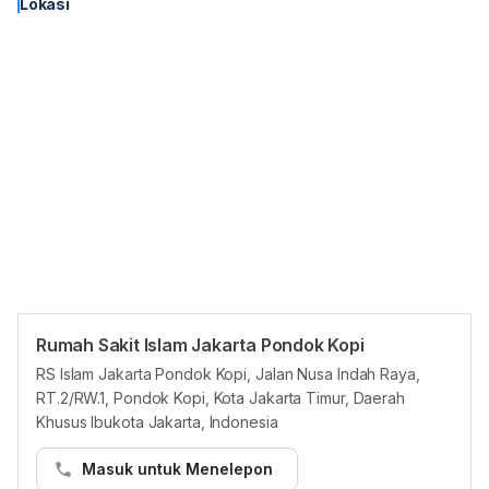
Lokasi
Rumah Sakit Islam Jakarta Pondok Kopi
Panduan Pasien
RS Islam Jakarta Pondok Kopi, Jalan Nusa Indah Raya,
Pasien dapat membuat janji temu di Rumah Sakit Islam Jakarta
RT.2/RW.1, Pondok Kopi, Kota Jakarta Timur, Daerah
Pondok Kopi di platform Hello Sehat melalui cara berikut:
Khusus Ibukota Jakarta, Indonesia
Langkah 1:
Masuk untuk Menelepon
• Buka https://hellosehat.com/care/ dan klik “Booking dokter”