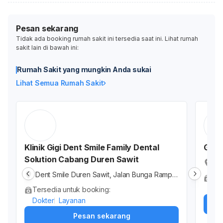
Pesan sekarang
Tidak ada booking rumah sakit ini tersedia saat ini. Lihat rumah
sakit lain di bawah ini:
Rumah Sakit yang mungkin Anda sukai
Lihat Semua Rumah Sakit
Klinik Gigi Dent Smile Family Dental
Griy
Solution Cabang Duren Sawit
Kl
Ra
Dent Smile Duren Sawit, Jalan Bunga Rampai
Ter
r,
Raya, RT.2/RW.8, Malaka Jaya, Kota Jakarta
Dok
Tersedia untuk booking:
Timur, Daerah Khusus Ibukota Jakarta, Indon
Dokter
Layanan
esia
Pesan sekarang