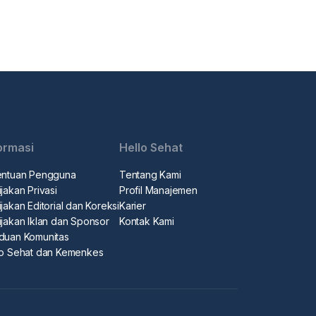
ormasi
Hello Sehat
entuan Pengguna
Tentang Kami
jakan Privasi
Profil Manajemen
jakan Editorial dan Koreksi
Karier
ijakan Iklan dan Sponsor
Kontak Kami
duan Komunitas
lo Sehat dan Kemenkes