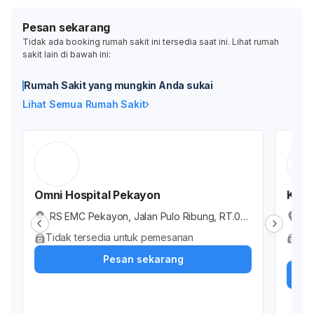
Pesan sekarang
Tidak ada booking rumah sakit ini tersedia saat ini. Lihat rumah
sakit lain di bawah ini:
Rumah Sakit yang mungkin Anda sukai
Lihat Semua Rumah Sakit
Omni Hospital Pekayon
Klini
RS EMC Pekayon, Jalan Pulo Ribung, RT.00
He
1/RW.021, Pekayon Jaya, Kota Bekasi, Jawa
i,
Tidak tersedia untuk pemesanan
Ter
Barat, Indonesia
as
Dok
Pesan sekarang
si