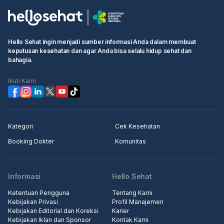
• Pilih waktu ujian dan klik kotak "Lanjutkan untuk membuat
booking"
• Isi informasi pribadi Anda dan selesaikan pemesanan
Hello Sehat ingin menjadi sumber informasi Anda dalam membuat
keputusan kesehatan dan agar Anda bisa selalu hidup sehat dan
Langkah 2: Pergi ke rumah sakit atau klinik terjadwal, pergi ke
bahagia.
konter penerimaan medis, tunjukkan informasi pemesanan
kepada resepsionis/perawat
Ikuti Kami
Langkah 3: Masuk ke klinik untuk pemeriksaan.
Kategori
Cek Kesehatan
Booking Dokter
Komunitas
Informasi
Hello Sehat
Ketentuan Pengguna
Tentang Kami
Kebijakan Privasi
Profil Manajemen
Kebijakan Editorial dan Koreksi
Karier
Kebijakan Iklan dan Sponsor
Kontak Kami