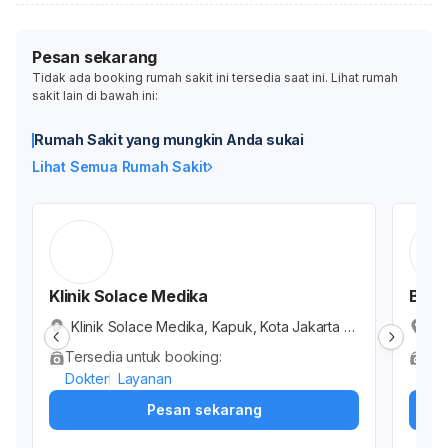
Pesan sekarang
Tidak ada booking rumah sakit ini tersedia saat ini. Lihat rumah
sakit lain di bawah ini:
Rumah Sakit yang mungkin Anda sukai
Lihat Semua Rumah Sakit
Klinik Solace Medika
Beau
Klinik Solace Medika, Kapuk, Kota Jakarta B
Be
arat, Daerah Khusus Ibukota Jakarta, Indone
W.
Tersedia untuk booking:
Ter
sia
t,
Dokter
Layanan
Dok
Pesan sekarang