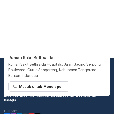
Rumah Sakit Bethsaida
Rumah Sakit Bethsaida Hospitals, Jalan Gading Serpong
Boulevard, Curug Sangereng, Kabupaten Tangerang,
Banten, Indonesia
Masuk untuk Menelepon
Hello Sehat ingin menjadi sumber informasi Anda dalam membuat
keputusan kesehatan dan agar Anda bisa selalu hidup sehat dan
bahagia.
Ikuti Kami