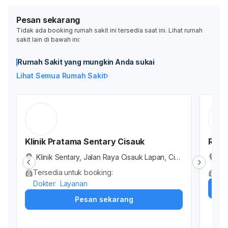
Pesan sekarang
Tidak ada booking rumah sakit ini tersedia saat ini. Lihat rumah
sakit lain di bawah ini:
Rumah Sakit yang mungkin Anda sukai
Lihat Semua Rumah Sakit
Klinik Pratama Sentary Cisauk
RSIA
Klinik Sentary, Jalan Raya Cisauk Lapan, Cib
RS
ogo, Cisauk, Kabupaten Tangerang, Banten,
a 
Tersedia untuk booking:
Tid
Indonesia
ne
Dokter
Layanan
Pesan sekarang