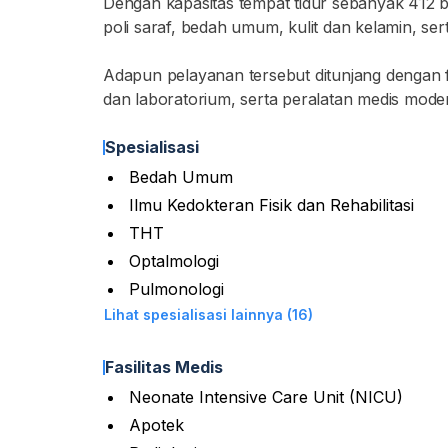
Dengan kapasitas tempat tidur sebanyak 412 bu
poli saraf, bedah umum, kulit dan kelamin, ser
Adapun pelayanan tersebut ditunjang dengan fas
dan laboratorium, serta peralatan medis moder
Spesialisasi
Bedah Umum
Ilmu Kedokteran Fisik dan Rehabilitasi
THT
Optalmologi
Pulmonologi
Lihat spesialisasi lainnya (16)
Fasilitas Medis
Neonate Intensive Care Unit (NICU)
Apotek