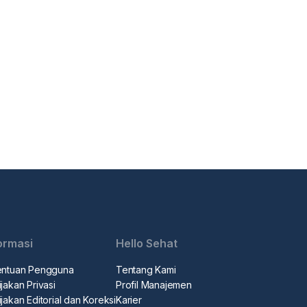
ormasi
Hello Sehat
entuan Pengguna
Tentang Kami
jakan Privasi
Profil Manajemen
jakan Editorial dan Koreksi
Karier