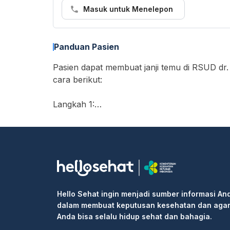
Masuk untuk Menelepon
Panduan Pasien
Pasien dapat membuat janji temu di RSUD dr. 
cara berikut:
Langkah 1:
• Buka https://hellosehat.com/care/ dan klik
• Masukkan "RSUD dr. Dradjat Prawiranegara
• Cari layanan yang Anda butuhkan atau dok
• Pilih waktu ujian dan klik kotak "Lanjutka
• Isi informasi pribadi Anda dan selesaikan 
Langkah 2: Pergi ke rumah sakit atau klinik 
Hello Sehat ingin menjadi sumber informasi An
informasi pemesanan kepada resepsionis/pe
dalam membuat keputusan kesehatan dan aga
Langkah 3: Masuk ke klinik untuk pemeriksaa
Anda bisa selalu hidup sehat dan bahagia.