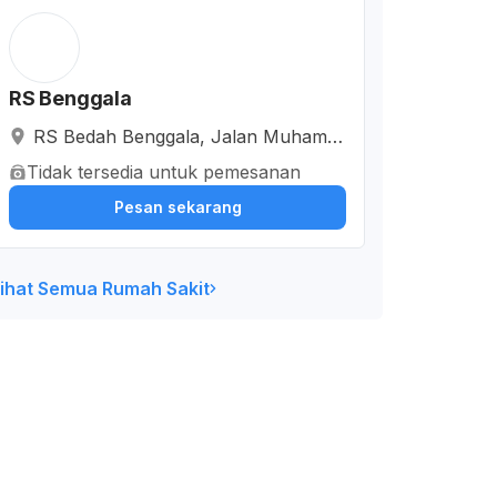
RS Benggala
RS Bedah Benggala, Jalan Muhamm
ad Yusuf Martadilaga, Cipare, Kota S
Tidak tersedia untuk pemesanan
erang, Banten, Indonesia
Pesan sekarang
ihat Semua Rumah Sakit