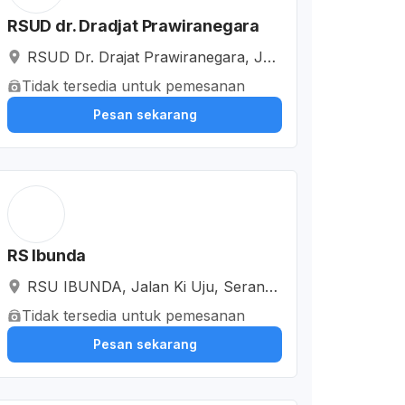
RSUD dr. Dradjat Prawiranegara
RSUD Dr. Drajat Prawiranegara, Jal
an Rumah Sakit Umum, Kotabaru, K
Tidak tersedia untuk pemesanan
ota Serang, Banten, Indonesia
Pesan sekarang
RS Ibunda
RSU IBUNDA, Jalan Ki Uju, Serang,
Kota Serang, Banten, Indonesia
Tidak tersedia untuk pemesanan
Pesan sekarang