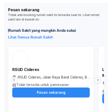
Pesan sekarang
Tidak ada booking rumah sakit ini tersedia saat ini. Lihat rumah
sakit lain di bawah ini:
Rumah Sakit yang mungkin Anda sukai
Lihat Semua Rumah Sakit
RSUD Cideres
Labo
Maja
RSUD Cideres, Jalan Raya Barat Cideres, Bo
jong Cideres, Kabupaten Majalengka, Jawa
La
Tidak tersedia untuk pemesanan
Barat, Indonesia
Ja
Tid
Pesan sekarang
n 