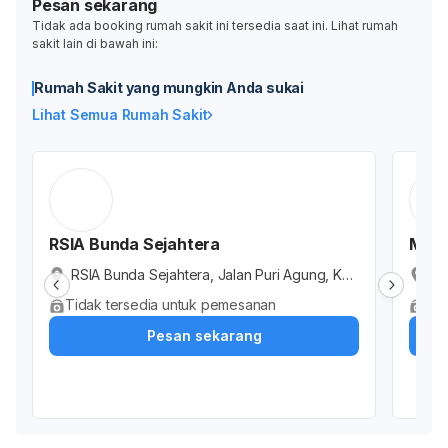
Pesan sekarang
Tidak ada booking rumah sakit ini tersedia saat ini. Lihat rumah
sakit lain di bawah ini:
Rumah Sakit yang mungkin Anda sukai
Lihat Semua Rumah Sakit
RSIA Bunda Sejahtera
Metr
RSIA Bunda Sejahtera, Jalan Puri Agung, Kut
Me
a Baru, Kabupaten Tangerang, Banten, Indo
Su
Tidak tersedia untuk pemesanan
Tid
nesia
nd
Pesan sekarang