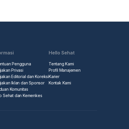
ormasi
Hello Sehat
entuan Pengguna
Tentang Kami
jakan Privasi
Profil Manajemen
jakan Editorial dan Koreksi
Karier
ijakan Iklan dan Sponsor
Kontak Kami
duan Komunitas
lo Sehat dan Kemenkes