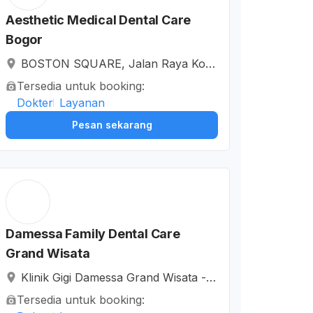
Aesthetic Medical Dental Care
Bogor
BOSTON SQUARE, Jalan Raya Kota
Wisata, Ciangsana, Kabupaten Bogo
Tersedia untuk booking:
r, Jawa Barat, Indonesia
Dokter
Layanan
Pesan sekarang
Damessa Family Dental Care
Grand Wisata
Klinik Gigi Damessa Grand Wisata - K
linik Gigi Keluarga Dengan Dokter Sp
Tersedia untuk booking:
esialis, AA05 Jalan Celebration Boul