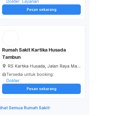
Dokter
Layanan
evard, Lambangjaya, Kabupaten Bek
Pesan sekarang
asi, Jawa Barat, Indonesia
Rumah Sakit Kartika Husada
Tambun
RS Kartika Husada, Jalan Raya Man
gun Jaya, Sumberjaya, Tambun Sel
Tersedia untuk booking:
atan, Kabupaten Bekasi, Jawa Barat,
Dokter
Indonesia
Pesan sekarang
ihat Semua Rumah Sakit