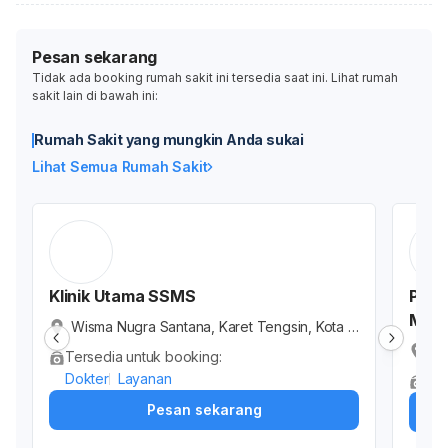
Pesan sekarang
Tidak ada booking rumah sakit ini tersedia saat ini. Lihat rumah
sakit lain di bawah ini:
Rumah Sakit yang mungkin Anda sukai
Lihat Semua Rumah Sakit
Klinik Utama SSMS
Pure
Men
Wisma Nugra Santana, Karet Tengsin, Kota J
akarta Pusat, Daerah Khusus Ibukota Jakart
PU
Tersedia untuk booking:
a, Indonesia
in
Dokter
Layanan
Tid
Ha
Pesan sekarang
a 
on