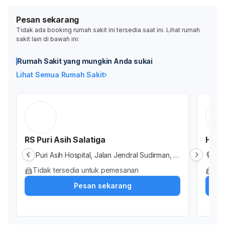
Pesan sekarang
Tidak ada booking rumah sakit ini tersedia saat ini. Lihat rumah
sakit lain di bawah ini:
Rumah Sakit yang mungkin Anda sukai
Lihat Semua Rumah Sakit
RS Puri Asih Salatiga
Herm
Puri Asih Hospital, Jalan Jendral Sudirman, G
RS
endongan, Kota Salatiga, Jawa Tengah, Indo
Me
Tidak tersedia untuk pemesanan
Tid
nesia
ga
Pesan sekarang