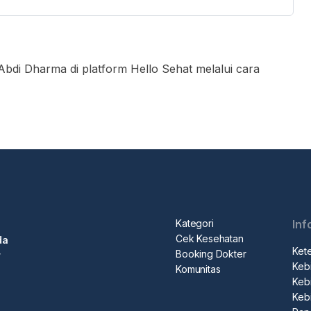
Abdi Dharma di platform Hello Sehat melalui cara
 “Booking dokter”
k pencarian
ter yang ingin Anda temui
n untuk membuat booking"
ooking.
Kategori
Inf
terjadwal, pergi ke konter penerimaan medis, tunjukkan
Cek Kesehatan
da
at
Ket
Booking Dokter
r
Kebi
n.
Komunitas
Kebi
Keb