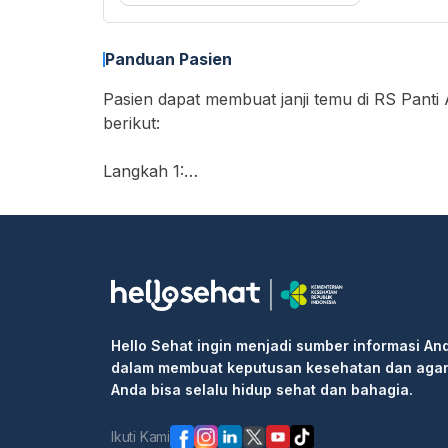
Panduan Pasien
Pasien dapat membuat janji temu di RS Panti 
berikut:
Langkah 1:
• Buka https://hellosehat.com/care/ dan klik
• Masukkan "RS Panti Abdi Dharma" di kota
• Cari layanan yang Anda butuhkan atau dok
• Pilih waktu ujian dan klik kotak "Lanjutka
• Isi informasi pribadi Anda dan selesaikan b
Langkah 2: Pergi ke rumah sakit atau klinik 
Hello Sehat ingin menjadi sumber informasi An
informasi booking kepada resepsionis/peraw
dalam membuat keputusan kesehatan dan aga
Langkah 3: Masuk ke klinik untuk pemeriksaa
Anda bisa selalu hidup sehat dan bahagia.
Ikuti Kami