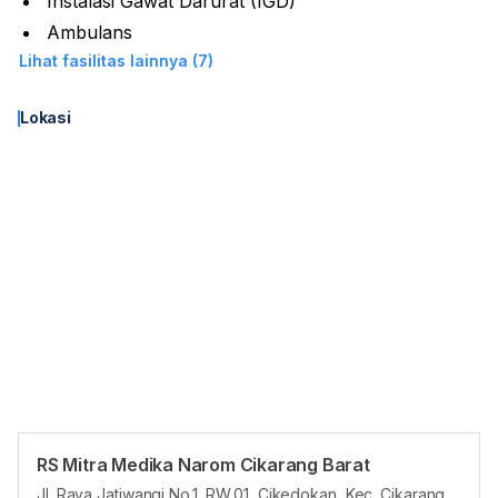
Instalasi Gawat Darurat (IGD)
Ambulans
Lihat fasilitas lainnya (7)
Lokasi
RS Mitra Medika Narom Cikarang Barat
Panduan Pasien
Jl. Raya Jatiwangi No.1, RW.01, Cikedokan, Kec. Cikarang