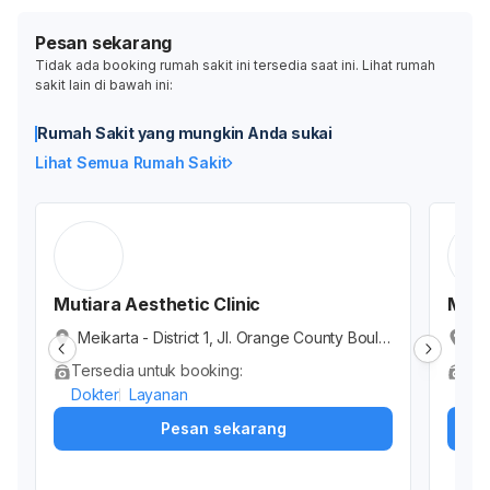
Pesan sekarang
Tidak ada booking rumah sakit ini tersedia saat ini. Lihat rumah
sakit lain di bawah ini:
Rumah Sakit yang mungkin Anda sukai
Lihat Semua Rumah Sakit
Mutiara Aesthetic Clinic
Metr
Meikarta - District 1, Jl. Orange County Boule
Ru
vard, Cibatu, Kabupaten Bekasi, Jawa Barat,
An
Tersedia untuk booking:
Ter
Indonesia
at
Dokter
Layanan
Dok
Pesan sekarang