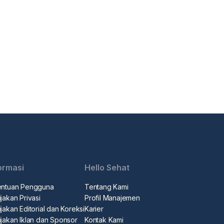
ormasi
Hello Sehat
entuan Pengguna
Tentang Kami
jakan Privasi
Profil Manajemen
jakan Editorial dan Koreksi
Karier
ijakan Iklan dan Sponsor
Kontak Kami