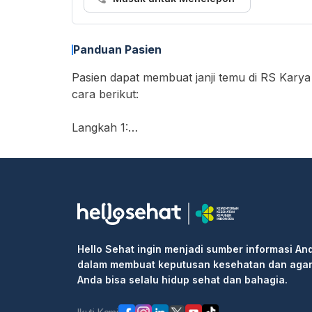
Panduan Pasien
Pasien dapat membuat janji temu di RS Karya 
cara berikut:
Langkah 1:
• Buka https://hellosehat.com/care/ dan klik
• Masukkan "RS Karya Medika Cikarang Barat
• Cari layanan yang Anda butuhkan atau dok
• Pilih waktu ujian dan klik kotak "Lanjutka
• Isi informasi pribadi Anda dan selesaikan b
Langkah 2: Pergi ke rumah sakit atau klinik 
Hello Sehat ingin menjadi sumber informasi An
informasi booking kepada resepsionis/peraw
dalam membuat keputusan kesehatan dan aga
Langkah 3: Masuk ke klinik untuk pemeriksaa
Anda bisa selalu hidup sehat dan bahagia.