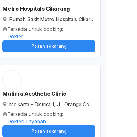
Metro Hospitals Cikarang
Rumah Sakit Metro Hospitals Cikara
ng, Jalan Anggrek I, Mekarmukti Cik
Tersedia untuk booking:
arang Baru, Kabupaten Bekasi, Jaw
Dokter
a Barat, Indonesia
Pesan sekarang
Mutiara Aesthetic Clinic
Meikarta - District 1, Jl. Orange Coun
ty Boulevard, Cibatu, Kabupaten Bek
Tersedia untuk booking:
asi, Jawa Barat, Indonesia
Dokter
Layanan
Pesan sekarang