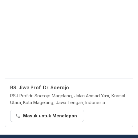
RS. Jiwa Prof. Dr. Soerojo
Panduan Pasien
RSJ Prof.dr. Soerojo Magelang, Jalan Ahmad Yani, Kramat
Pasien dapat membuat janji temu di RS. Jiwa Prof. Dr. Soerojo di
Utara, Kota Magelang, Jawa Tengah, Indonesia
platform Hello Sehat melalui cara berikut:
Masuk untuk Menelepon
Langkah 1:
• Buka https://hellosehat.com/care/ dan klik “Booking dokter”
• Masukkan "RS. Jiwa Prof. Dr. Soerojo" di kotak pencarian