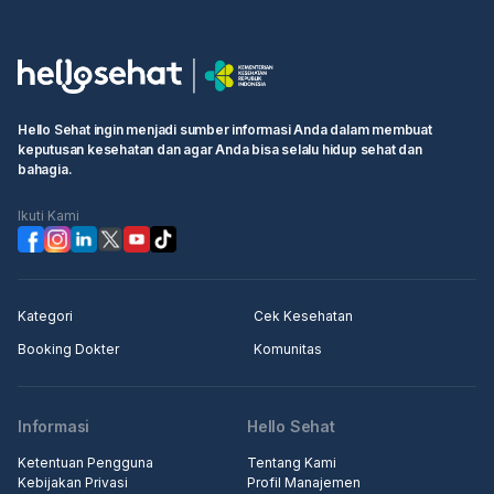
• Cari layanan yang Anda butuhkan atau dokter yang ingin Anda
temui
• Pilih waktu ujian dan klik kotak "Lanjutkan untuk membuat
booking"
• Isi informasi pribadi Anda dan selesaikan booking.
Hello Sehat ingin menjadi sumber informasi Anda dalam membuat
keputusan kesehatan dan agar Anda bisa selalu hidup sehat dan
Langkah 2: Pergi ke rumah sakit atau klinik terjadwal, pergi ke
bahagia.
konter penerimaan medis, tunjukkan informasi booking kepada
resepsionis/perawat
Ikuti Kami
Langkah 3: Masuk ke klinik untuk pemeriksaan.
Kategori
Cek Kesehatan
Booking Dokter
Komunitas
Informasi
Hello Sehat
Ketentuan Pengguna
Tentang Kami
Kebijakan Privasi
Profil Manajemen