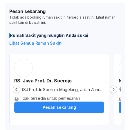
Pesan sekarang
Tidak ada booking rumah sakit ini tersedia saat ini. Lihat rumah
sakit lain di bawah ini:
Rumah Sakit yang mungkin Anda sukai
Lihat Semua Rumah Sakit
RS. Jiwa Prof. Dr. Soerojo
Nata
RSJ Prof.dr. Soerojo Magelang, Jalan Ahmad
Na
Yani, Kramat Utara, Kota Magelang, Jawa Te
Ma
Tidak tersedia untuk pemesanan
Tid
ngah, Indonesia
Pesan sekarang