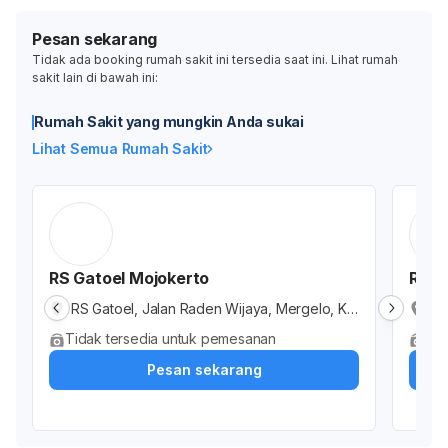
Pesan sekarang
Tidak ada booking rumah sakit ini tersedia saat ini. Lihat rumah
sakit lain di bawah ini:
Rumah Sakit yang mungkin Anda sukai
Lihat Semua Rumah Sakit
RS Gatoel Mojokerto
RS R
RS Gatoel, Jalan Raden Wijaya, Mergelo, Kr
Ru
anggan, Mojokerto, Jawa Timur, Indonesia
Me
Tidak tersedia untuk pemesanan
Tid
im
Pesan sekarang