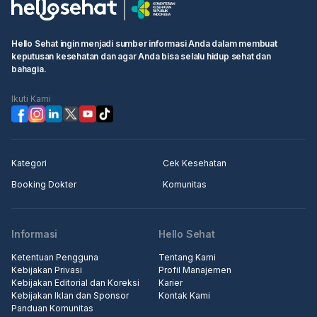
booking"
• Isi informasi pribadi Anda dan selesaikan booking.
Hello Sehat ingin menjadi sumber informasi Anda dalam membuat
keputusan kesehatan dan agar Anda bisa selalu hidup sehat dan
Langkah 2: Pergi ke rumah sakit atau klinik terjadwal, pergi ke
bahagia.
konter penerimaan medis, tunjukkan informasi booking kepada
resepsionis/perawat
Ikuti Kami
Langkah 3: Masuk ke klinik untuk pemeriksaan.
Kategori
Cek Kesehatan
Booking Dokter
Komunitas
Informasi
Hello Sehat
Ketentuan Pengguna
Tentang Kami
Kebijakan Privasi
Profil Manajemen
Kebijakan Editorial dan Koreksi
Karier
Kebijakan Iklan dan Sponsor
Kontak Kami
Panduan Komunitas