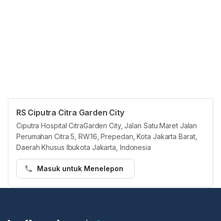
RS Ciputra Citra Garden City
Panduan Pasien
Ciputra Hospital CitraGarden City, Jalan Satu Maret Jalan
Pasien dapat membuat janji temu di RS Ciputra Garden City di
Perumahan Citra 5, RW.16, Prepedan, Kota Jakarta Barat,
platform Hello Sehat melalui cara berikut:
Daerah Khusus Ibukota Jakarta, Indonesia
Langkah 1:
Masuk untuk Menelepon
• Buka https://hellosehat.com/care/ dan klik “Booking dokter”
• Masukkan "RS Ciputra Garden City" di kotak pencarian
• Cari layanan yang Anda butuhkan atau dokter yang ingin Anda
temui
• Pilih waktu ujian dan klik kotak "Lanjutkan untuk membuat