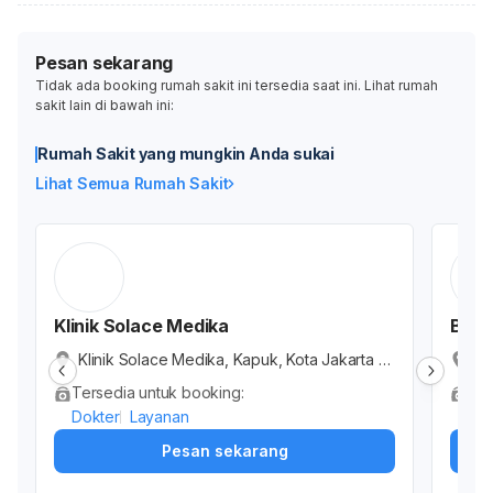
Pesan sekarang
Tidak ada booking rumah sakit ini tersedia saat ini. Lihat rumah
sakit lain di bawah ini:
Rumah Sakit yang mungkin Anda sukai
Lihat Semua Rumah Sakit
Klinik Solace Medika
Beau
Klinik Solace Medika, Kapuk, Kota Jakarta B
Be
arat, Daerah Khusus Ibukota Jakarta, Indone
W.
Tersedia untuk booking:
Ter
sia
t,
Dokter
Layanan
Dok
Pesan sekarang