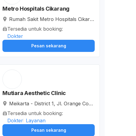
Metro Hospitals Cikarang
Rumah Sakit Metro Hospitals Cikara
ng, Jalan Anggrek I, Mekarmukti Cik
Tersedia untuk booking:
arang Baru, Kabupaten Bekasi, Jaw
Dokter
a Barat, Indonesia
Pesan sekarang
Mutiara Aesthetic Clinic
Meikarta - District 1, Jl. Orange Coun
ty Boulevard, Cibatu, Kabupaten Bek
Tersedia untuk booking:
asi, Jawa Barat, Indonesia
Dokter
Layanan
Pesan sekarang