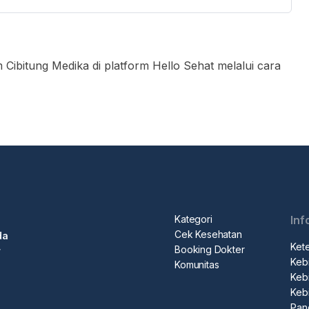
Cibitung Medika di platform Hello Sehat melalui cara
 “Booking dokter”
otak pencarian
ter yang ingin Anda temui
n untuk membuat booking"
pemesanan
Kategori
Inf
terjadwal, pergi ke konter penerimaan medis, tunjukkan
Cek Kesehatan
da
rawat
Ket
Booking Dokter
r
Kebi
n.
Komunitas
Kebi
Keb
Pan