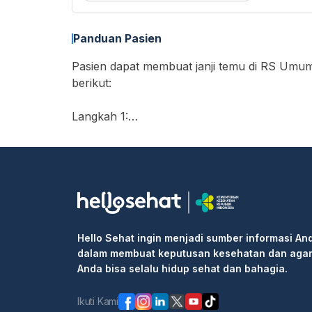
Panduan Pasien
Pasien dapat membuat janji temu di RS Umum 
berikut:
Langkah 1:
• Buka https://hellosehat.com/care/ dan klik
• Masukkan "RS Umum Cibitung Medika" di k
• Cari layanan yang Anda butuhkan atau dok
• Pilih waktu ujian dan klik kotak "Lanjutka
• Isi informasi pribadi Anda dan selesaikan 
Langkah 2: Pergi ke rumah sakit atau klinik 
Hello Sehat ingin menjadi sumber informasi An
informasi pemesanan kepada resepsionis/pe
dalam membuat keputusan kesehatan dan aga
Langkah 3: Masuk ke klinik untuk pemeriksaa
Anda bisa selalu hidup sehat dan bahagia.
Ikuti Kami