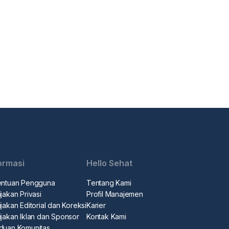
ormasi
Hello Sehat
entuan Pengguna
Tentang Kami
jakan Privasi
Profil Manajemen
jakan Editorial dan Koreksi
Karier
ijakan Iklan dan Sponsor
Kontak Kami
duan Komunitas