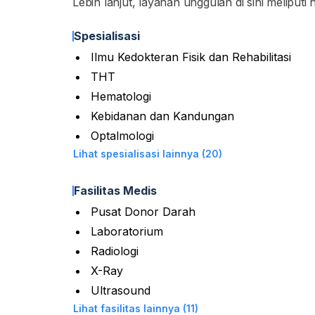
Lebih lanjut, layanan unggulan di sini meliput
Spesialisasi
Ilmu Kedokteran Fisik dan Rehabilitasi
THT
Hematologi
Kebidanan dan Kandungan
Optalmologi
Lihat spesialisasi lainnya (20)
Fasilitas Medis
Pusat Donor Darah
Laboratorium
Radiologi
X-Ray
Ultrasound
Lihat fasilitas lainnya (11)