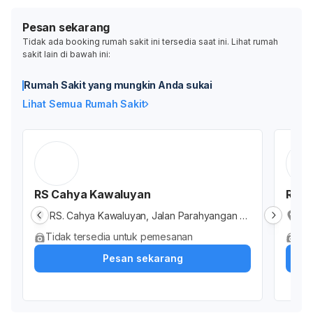
Pesan sekarang
Tidak ada booking rumah sakit ini tersedia saat ini. Lihat rumah
sakit lain di bawah ini:
Rumah Sakit yang mungkin Anda sukai
Lihat Semua Rumah Sakit
RS Cahya Kawaluyan
RSUD 
RS. Cahya Kawaluyan, Jalan Parahyangan R
RS
aya, Cipeundeuy, Kabupaten Bandung Bara
en
Tidak tersedia untuk pemesanan
Tid
t, Jawa Barat, Indonesia
Pesan sekarang