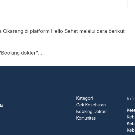
 Cikarang di platform Hello Sehat melalui cara berikut:
 “Booking dokter”
encarian
ter yang ingin Anda temui
n untuk membuat booking"
pemesanan
terjadwal, pergi ke konter penerimaan medis, tunjukkan
Kategori
Inf
rawat
Cek Kesehatan
da
n.
Ket
Booking Dokter
r
Kebi
Komunitas
Kebi
Keb