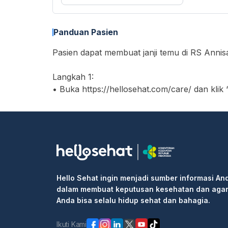
Panduan Pasien
Pasien dapat membuat janji temu di RS Annisa
Langkah 1:
• Buka https://hellosehat.com/care/ dan klik
• Masukkan "RS Annisa Cikarang" di kotak p
• Cari layanan yang Anda butuhkan atau dok
• Pilih waktu ujian dan klik kotak "Lanjutka
• Isi informasi pribadi Anda dan selesaikan 
Langkah 2: Pergi ke rumah sakit atau klinik 
informasi pemesanan kepada resepsionis/pe
Hello Sehat ingin menjadi sumber informasi An
Langkah 3: Masuk ke klinik untuk pemeriksaa
dalam membuat keputusan kesehatan dan aga
Anda bisa selalu hidup sehat dan bahagia.
Ikuti Kami