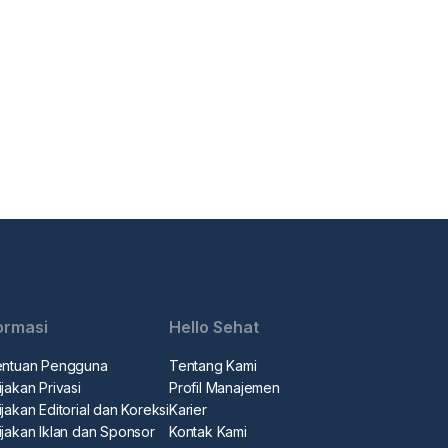
ormasi
Hello Sehat
entuan Pengguna
Tentang Kami
jakan Privasi
Profil Manajemen
jakan Editorial dan Koreksi
Karier
ijakan Iklan dan Sponsor
Kontak Kami