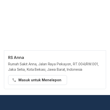
RS Anna
Panduan Pasien
Rumah Sakit Anna, Jalan Raya Pekayon, RT.004/RW.001,
Pasien dapat membuat janji temu di RS Anna di platform Hello
Jaka Setia, Kota Bekasi, Jawa Barat, Indonesia
Sehat melalui cara berikut:
Masuk untuk Menelepon
Langkah 1:
• Buka https://hellosehat.com/care/ dan klik “Booking dokter”
• Masukkan "RS Anna" di kotak pencarian
• Cari layanan yang Anda butuhkan atau dokter yang ingin Anda
temui