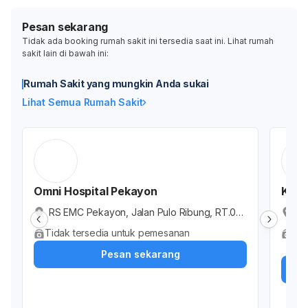
Pesan sekarang
Tidak ada booking rumah sakit ini tersedia saat ini. Lihat rumah
sakit lain di bawah ini:
Rumah Sakit yang mungkin Anda sukai
Lihat Semua Rumah Sakit
Omni Hospital Pekayon
Klini
RS EMC Pekayon, Jalan Pulo Ribung, RT.00
He
1/RW.021, Pekayon Jaya, Kota Bekasi, Jawa
i,
Tidak tersedia untuk pemesanan
Ter
Barat, Indonesia
as
Dok
Pesan sekarang
si