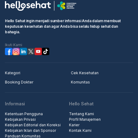
• Pilih waktu ujian dan klik kotak "Lanjutkan untuk membuat
booking"
• Isi informasi pribadi Anda dan selesaikan pemesanan
Hello Sehat ingin menjadi sumber informasi Anda dalam membuat
keputusan kesehatan dan agar Anda bisa selalu hidup sehat dan
Langkah 2: Pergi ke rumah sakit atau klinik terjadwal, pergi ke
bahagia.
konter penerimaan medis, tunjukkan informasi pemesanan
kepada resepsionis/perawat
Ikuti Kami
Langkah 3: Masuk ke klinik untuk pemeriksaan.
Kategori
Cek Kesehatan
Booking Dokter
Komunitas
Informasi
Hello Sehat
Ketentuan Pengguna
Tentang Kami
Kebijakan Privasi
Profil Manajemen
Kebijakan Editorial dan Koreksi
Karier
Kebijakan Iklan dan Sponsor
Kontak Kami
Panduan Komunitas