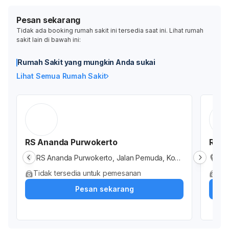
Pesan sekarang
Tidak ada booking rumah sakit ini tersedia saat ini. Lihat rumah
sakit lain di bawah ini:
Rumah Sakit yang mungkin Anda sukai
Lihat Semua Rumah Sakit
RS Ananda Purwokerto
Ruma
RS Ananda Purwokerto, Jalan Pemuda, Kob
Ru
er, Kabupaten Banyumas, Jawa Tengah, Ind
i,
Tidak tersedia untuk pemesanan
Tid
onesia
Ja
Pesan sekarang