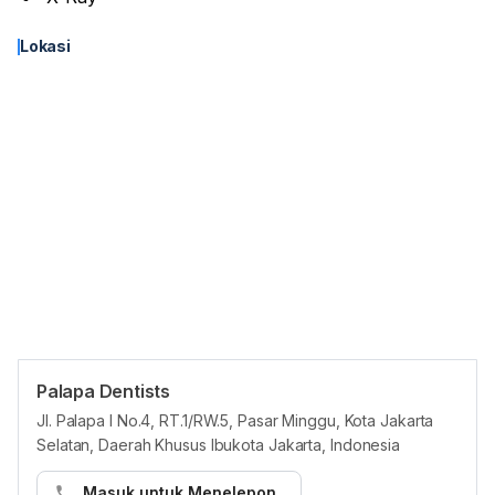
Lokasi
Palapa Dentists
Panduan Pasien
Jl. Palapa I No.4, RT.1/RW.5, Pasar Minggu, Kota Jakarta
Langkah melakukan booking dokter atau layanan Palapa Dentist
Selatan, Daerah Khusus Ibukota Jakarta, Indonesia
via HelloSehat:
Masuk untuk Menelepon