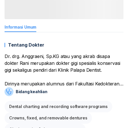
Informasi Umum
Tentang Dokter
Dr. drg. Anggraeni, Sp.KG atau yang akrab disapa
dokter Rani merupakan dokter gigi spesialis konservasi
gigi sekaligus pendiri dari Klinik Palapa Dentist.
Dirinya merupakan alumnus dari Fakultasi Kedokteran
Gigi Universitas Indonesia. Mulai dari Sarjana, program
Bidang keahlian
profesi, program spesialis konservasi gigi, hingga S3
dokter konservasi gigi didapatnya di sana. Tidak lupa
Dental charting and recording software programs
beberapa gelar mentereng seperti Mahasiswa
Berprestasi Utama UI.
Crowns, fixed, and removable dentures