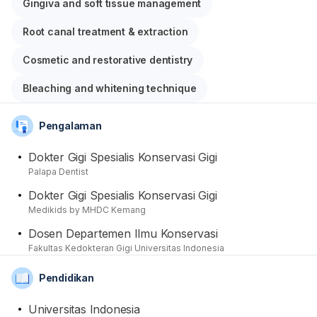
Gingiva and soft tissue management
Setelah lulus pun, selain berpraktik di Medikids by
Root canal treatment & extraction
MHDC Kemang, dia turut menjadi dosen selama 8 tahun
di Departemen Ilmu Konservasi FKG UI. Beliau juga
Cosmetic and restorative dentistry
gemar mengikuti berbagai seminar di dalam dan luar
Bleaching and whitening technique
negeri, baik sebagai peserta maupun pembicara.
Pengalaman
Beberapa layanan yang dapat diberikannya antara lain
tindakan minor seperti scaling karang gigi, tambal gigi,
Dokter Gigi Spesialis Konservasi Gigi
dan cabut gigi. Serta yang kompleks seperti implan gigi,
Palapa Dentist
perawatan akar dan saraf gigi, serta tindakan untuk
Dokter Gigi Spesialis Konservasi Gigi
pulpa gigi di gusi.
Medikids by MHDC Kemang
Dosen Departemen Ilmu Konservasi
Fakultas Kedokteran Gigi Universitas Indonesia
Pendidikan
Universitas Indonesia