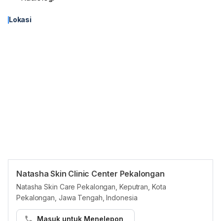
Lokasi
Natasha Skin Clinic Center Pekalongan
Panduan Pasien
Natasha Skin Care Pekalongan, Keputran, Kota
Pasien dapat membuat janji temu di Natasha Skin Clinic Center
Pekalongan, Jawa Tengah, Indonesia
Pekalongan di platform Hello Sehat melalui cara berikut:
Masuk untuk Menelepon