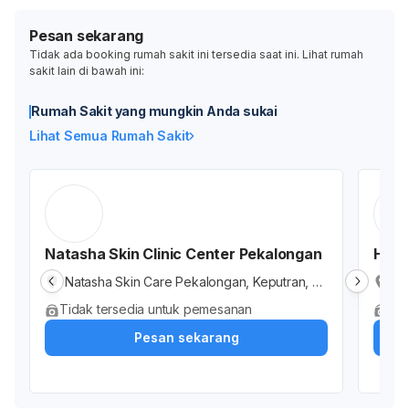
Pesan sekarang
Tidak ada booking rumah sakit ini tersedia saat ini. Lihat rumah
sakit lain di bawah ini:
Rumah Sakit yang mungkin Anda sukai
Lihat Semua Rumah Sakit
Natasha Skin Clinic Center Pekalongan
Herm
Natasha Skin Care Pekalongan, Keputran, Ko
RS
ta Pekalongan, Jawa Tengah, Indonesia
an
Tidak tersedia untuk pemesanan
Tid
a 
Pesan sekarang