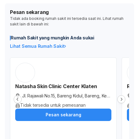
Pesan sekarang
Tidak ada booking rumah sakit ini tersedia saat ini. Lihat rumah
sakit lain di bawah ini:
Rumah Sakit yang mungkin Anda sukai
Lihat Semua Rumah Sakit
Natasha Skin Clinic Center Klaten
RSUP
Jl. Rajawali No.15, Bareng Kidul, Bareng, Kec.
RS
Klaten Tengah, Kabupatén Klatén, Jawa Ten
la
Tidak tersedia untuk pemesanan
Tid
gah 57414, Indonesia
ga
Pesan sekarang
do