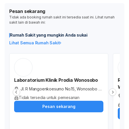
Pesan sekarang
Tidak ada booking rumah sakit ini tersedia saat ini. Lihat rumah
sakit lain di bawah ini:
Rumah Sakit yang mungkin Anda sukai
Lihat Semua Rumah Sakit
Laboratorium Klinik Prodia Wonosobo
Ruma
Won
Jl. R Mangoenkoesumo No.15, Wonosobo Ti
mur, Kabupaten Wonosobo, Jawa Tengah, I
PK
Tidak tersedia untuk pemesanan
ndonesia
Ke
Tid
Pesan sekarang
ob