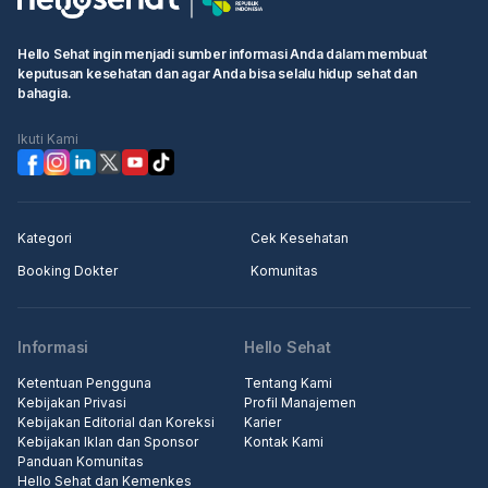
• Pilih waktu ujian dan klik kotak "Lanjutkan untuk membuat
booking"
Hello Sehat ingin menjadi sumber informasi Anda dalam membuat
• Isi informasi pribadi Anda dan selesaikan pemesanan
keputusan kesehatan dan agar Anda bisa selalu hidup sehat dan
bahagia.
Langkah 2: Pergi ke rumah sakit atau klinik terjadwal, pergi ke
konter penerimaan medis, tunjukkan informasi pemesanan
Ikuti Kami
kepada resepsionis/perawat
Langkah 3: Masuk ke klinik untuk pemeriksaan.
Kategori
Cek Kesehatan
Booking Dokter
Komunitas
Informasi
Hello Sehat
Ketentuan Pengguna
Tentang Kami
Kebijakan Privasi
Profil Manajemen
Kebijakan Editorial dan Koreksi
Karier
Kebijakan Iklan dan Sponsor
Kontak Kami
Panduan Komunitas
Hello Sehat dan Kemenkes