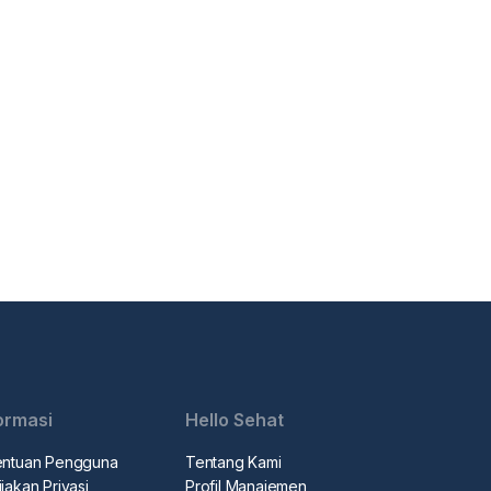
ormasi
Hello Sehat
entuan Pengguna
Tentang Kami
jakan Privasi
Profil Manajemen