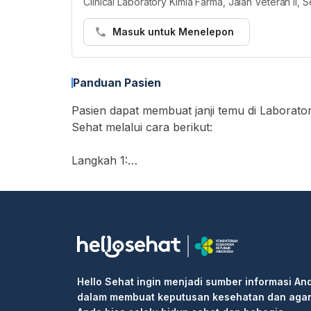
Clinical Laboratory Kimia Farma, Jalan Veteran II,
Masuk untuk Menelepon
Panduan Pasien
Pasien dapat membuat janji temu di Laborato
Sehat melalui cara berikut:
Langkah 1:
• Buka https://hellosehat.com/care/ dan klik
• Masukkan "Laboratorium Klinik Kimia Farm
• Cari layanan yang Anda butuhkan atau dok
• Pilih waktu ujian dan klik kotak "Lanjutka
• Isi informasi pribadi Anda dan selesaikan 
Langkah 2: Pergi ke rumah sakit atau klinik 
Hello Sehat ingin menjadi sumber informasi An
informasi pemesanan kepada resepsionis/pe
dalam membuat keputusan kesehatan dan aga
Langkah 3: Masuk ke klinik untuk pemeriksaa