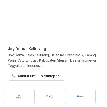
Joy Dental Kaliurang
Asuransi
Joy Dental Jalan Kaliurang, Jalan Kaliurang KM.5, Karang
Semua penyedia layanan di HHG wajib
Wuni, Caturtunggal, Kabupaten Sleman, Daerah Istimewa
mencantumkan paket asuransi dalam jaringan secara
Yogyakarta, Indonesia
akurat. Jika terdapat masalah, tim Layanan kami akan
Masuk untuk Menelepon
membantu menghubungkan Anda dengan penyedia
layanan.