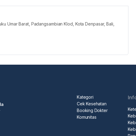
uku Umar Barat, Padangsambian Klod, Kota Denpasar, Bali,
Kategori
Inf
Cek Kesehatan
da
Ket
Booking Dokter
r
Kebi
Komunitas
Kebi
Keb
Pan