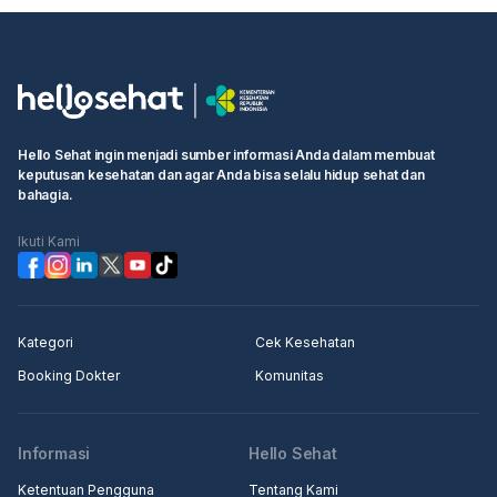
• Masukkan "Hermina Tangkuban Perahu" di kotak pencarian
• Cari layanan yang Anda butuhkan atau dokter yang ingin Anda
temui
• Pilih waktu ujian dan klik kotak "Lanjutkan untuk membuat
booking"
• Isi informasi pribadi Anda dan selesaikan pemesanan
Hello Sehat ingin menjadi sumber informasi Anda dalam membuat
keputusan kesehatan dan agar Anda bisa selalu hidup sehat dan
Langkah 2: Pergi ke rumah sakit atau klinik terjadwal, pergi ke
bahagia.
konter penerimaan medis, tunjukkan informasi pemesanan
kepada resepsionis/perawat
Ikuti Kami
Langkah 3: Masuk ke klinik untuk pemeriksaan.
Kategori
Cek Kesehatan
Booking Dokter
Komunitas
Informasi
Hello Sehat
Ketentuan Pengguna
Tentang Kami