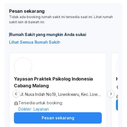
Pesan sekarang
Tidak ada booking rumah sakit ini tersedia saat ini. Lihat rumah
sakit lain di bawah ini:
Rumah Sakit yang mungkin Anda sukai
Lihat Semua Rumah Sakit
Yayasan Praktek Psikolog Indonesia
Herm
Cabang Malang
Ru
n 
Jl. Nusa Indah No.19, Lowokwaru, Kec. Lowo
Tid
Ja
kwaru, Kota Malang, Jawa Timur, Indonesia
Tersedia untuk booking:
Dokter
Layanan
Pesan sekarang