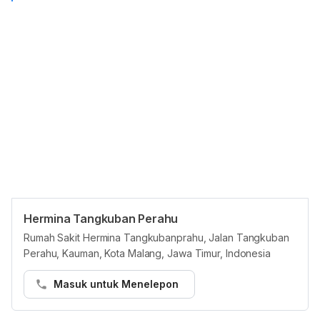
Hermina Tangkuban Perahu
Panduan Pasien
Rumah Sakit Hermina Tangkubanprahu, Jalan Tangkuban
Pasien dapat membuat janji temu di Hermina Tangkuban Perahu
Perahu, Kauman, Kota Malang, Jawa Timur, Indonesia
di platform Hello Sehat melalui cara berikut:
Masuk untuk Menelepon
Langkah 1:
• Buka https://hellosehat.com/care/ dan klik “Booking dokter”