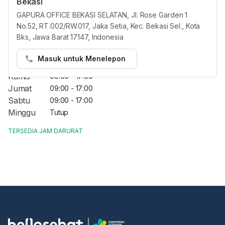
Bekasi
GAPURA OFFICE BEKASI SELATAN, Jl. Rose Garden 1
Jam Reguler
No.52, RT.002/RW.017, Jaka Setia, Kec. Bekasi Sel., Kota
Bks, Jawa Barat 17147, Indonesia
Senin
09:00 - 17:00
Selasa
09:00 - 17:00
Masuk untuk Menelepon
Rabu
09:00 - 17:00
Kamis
09:00 - 17:00
Jumat
09:00 - 17:00
Sabtu
09:00 - 17:00
Minggu
Tutup
TERSEDIA JAM DARURAT