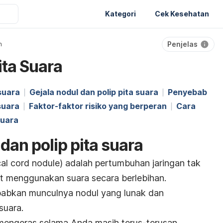
Kategori
Cek Kesehatan
Penjelas
n
ita Suara
suara
Gejala nodul dan polip pita suara
Penyebab
suara
Faktor-faktor risiko yang berperan
Cara
suara
dan polip pita suara
al cord nodule
) adalah pertumbuhan jaringan tak
bat menggunakan suara secara berlebihan.
ebabkan munculnya nodul yang lunak dan
suara.
mengeras selama Anda masih terus-terusan