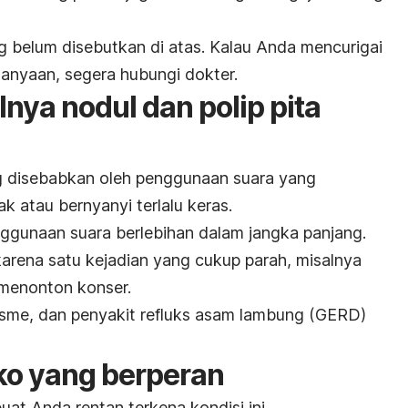
g belum disebutkan di atas. Kalau Anda mencurigai
rtanyaan, segera hubungi dokter.
ya nodul dan polip pita
ng disebabkan oleh penggunaan suara yang
ak atau bernyanyi terlalu keras.
nggunaan suara berlebihan dalam jangka panjang.
 karena satu kejadian yang cukup parah, misalnya
 menonton konser.
isme, dan penyakit refluks asam lambung (GERD)
iko yang berperan
uat Anda rentan terkena kondisi ini