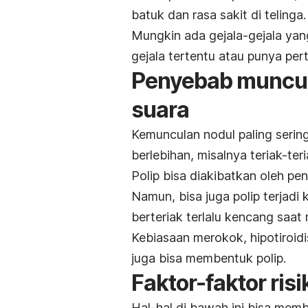
batuk dan rasa sakit di telinga.
Mungkin ada gejala-gejala yan
gejala tertentu atau punya pe
Penyebab munculn
suara
Kemunculan nodul paling seri
berlebihan, misalnya teriak-teri
Polip bisa diakibatkan oleh pe
Namun, bisa juga polip terjadi
berteriak terlalu kencang saat
Kebiasaan merokok, hipotiroid
juga bisa membentuk polip.
Faktor-faktor ris
Hal-hal di bawah ini bisa memb