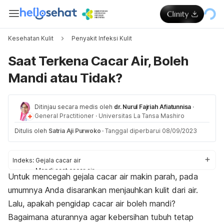
Kesehatan Kulit
Penyakit Infeksi Kulit
Saat Terkena Cacar Air, Boleh
Mandi atau Tidak?
Ditinjau secara medis oleh
dr. Nurul Fajriah Afiatunnisa
·
General Practitioner
·
Universitas La Tansa Mashiro
Ditulis oleh
Satria Aji Purwoko
·
Tanggal diperbarui 08/09/2023
Indeks:
Gejala cacar air
Mandi saat cacar air
Untuk mencegah gejala cacar air makin parah, pada
Aturan mandi
umumnya Anda disarankan menjauhkan kulit dari air.
Perawatan cacar air
Lalu, apakah pengidap cacar air boleh mandi?
Bagaimana aturannya agar kebersihan tubuh tetap