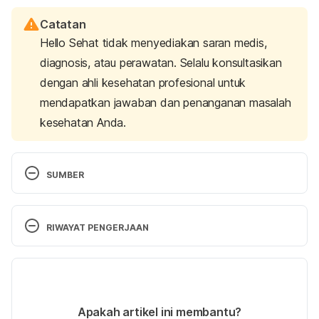
Catatan
Hello Sehat tidak menyediakan saran medis,
diagnosis, atau perawatan. Selalu konsultasikan
dengan ahli kesehatan profesional untuk
mendapatkan jawaban dan penanganan masalah
kesehatan Anda.
SUMBER
Chickenpox (Varicella).
 (2022). Centers for Disease 
Control and Prevention. Retrieved September 5, 
RIWAYAT PENGERJAAN
2023, from 
https://www.cdc.gov/chickenpox/index.html
Versi Terbaru
Chickenpox Prevention and Treatment.
 (2022). 
08/09/2023
Centers for Disease Control and Prevention. 
Ditulis oleh 
Satria Aji Purwoko
Apakah artikel ini membantu?