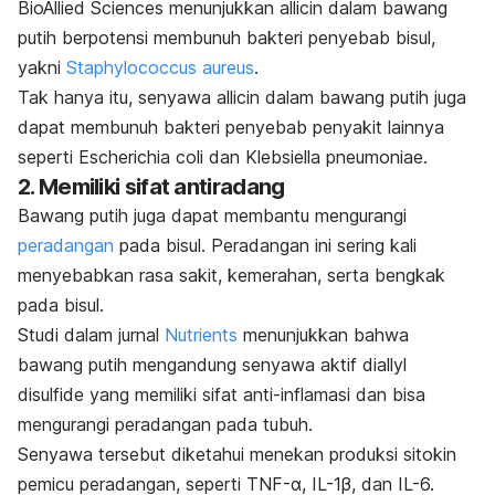
BioAllied Sciences
menunjukkan
allicin
dalam bawang
putih berpotensi
membunuh bakteri penyebab bisul,
yakni
Staphylococcus aureus
.
Tak hanya itu, senyawa
allicin
dalam bawang putih juga
dapat membunuh bakteri penyebab penyakit lainnya
seperti
Escherichia coli
dan
Klebsiella pneumoniae
.
2. Memiliki sifat antiradang
Bawang putih juga dapat membantu mengurangi
peradangan
pada bisul. Peradangan ini sering kali
menyebabkan rasa sakit, kemerahan, serta bengkak
pada bisul.
Studi dalam jurnal
Nutrients
menunjukkan bahwa
bawang putih mengandung senyawa aktif
diallyl
disulfide
yang memiliki sifat anti-inflamasi dan bisa
mengurangi peradangan pada tubuh.
Senyawa tersebut diketahui menekan produksi sitokin
pemicu peradangan, seperti TNF-α, IL-1β, dan IL-6.