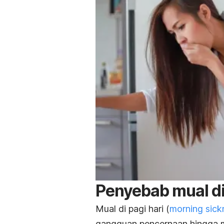
Penyebab mual di 
Mual di pagi hari (
morning sick
gangguan pencernaan hingga m