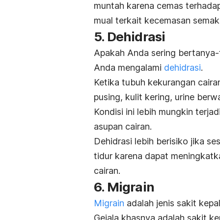
muntah karena cemas terhada
mual terkait kecemasan semaki
5. Dehidrasi
Apakah Anda sering bertanya-
Anda mengalami
dehidrasi
.
Ketika tubuh kekurangan caira
pusing, kulit kering, urine ber
Kondisi ini lebih mungkin terja
asupan cairan.
Dehidrasi lebih berisiko jika 
tidur karena dapat meningkatk
cairan.
6. Migrain
Migrain
adalah jenis sakit kepa
Gejala khasnya adalah sakit kep