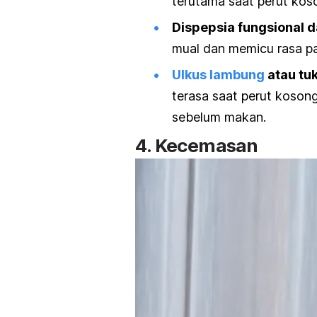
terutama saat perut koso
Dispepsia fungsional 
mual dan memicu rasa pa
Ulkus lambung
atau tu
terasa saat perut kosong
sebelum makan.
4. Kecemasan