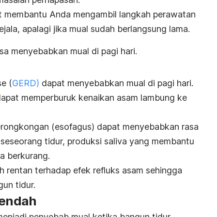
 membantu Anda mengambil langkah perawatan
ala, apalagi jika mual sudah berlangsung lama.
isa menyebabkan mual di pagi hari.
ase
(
GERD)
dapat menyebabkan mual di pagi hari.
g dapat memperburuk kenaikan asam lambung ke
erongkongan (esofagus) dapat menyebabkan rasa
 seseorang tidur, produksi saliva yang membantu
a berkurang.
h rentan terhadap efek refluks asam sehingga
un tidur.
rendah
enjadi penyebab mual ketika bangun tidur.