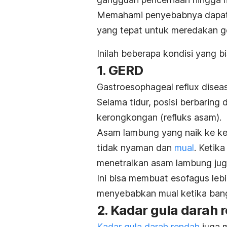
Memahami penyebabnya dapat
yang tepat untuk meredakan gej
Inilah beberapa kondisi yang b
1. GERD
G
astroesophageal reflux dise
Selama tidur, posisi berbarin
kerongkongan (refluks asam).
Asam lambung yang naik ke k
tidak nyaman dan
mual
.
Ketika
menetralkan asam lambung jug
Ini bisa membuat esofagus lebi
menyebabkan mual ketika bang
2. Kadar gula darah 
Kadar gula darah rendah
juga m