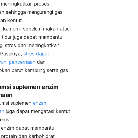
 meningkatkan proses
an sehingga mengurangi gas
dan kentut.
h kamomil
sebelum makan atau
 tidur juga dapat membantu
gi stres dan meningkatkan
. Pasalnya,
stres dapat
uhi pencernaan
dan
kan perut kembung serta gas
umsi suplemen enzim
naan
msi suplemen
enzim
an
juga dapat mengatasi kentut
erus.
 enzim dapat membantu
protein dan karbohidrat