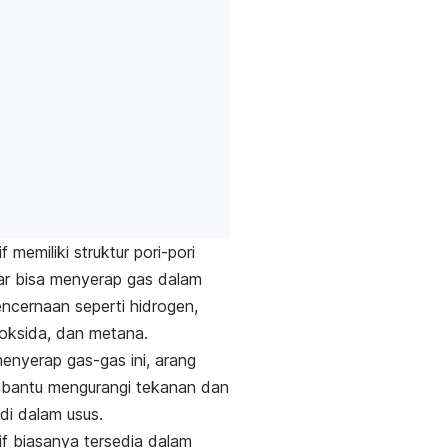
f memiliki struktur pori-pori
ar bisa menyerap gas dalam
encernaan seperti hidrogen,
ioksida, dan metana.
nyerap gas-gas ini, arang
mbantu mengurangi tekanan dan
i dalam usus.
if biasanya tersedia dalam