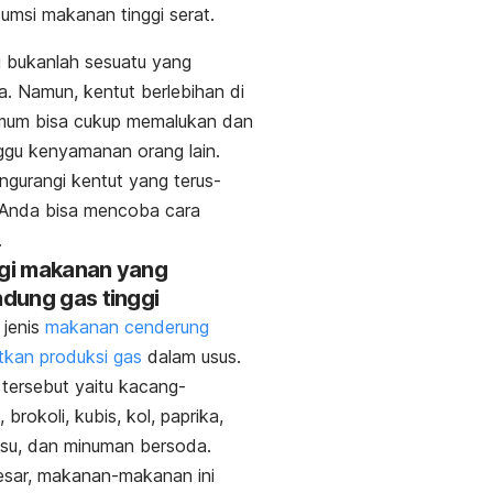
umsi makanan tinggi serat.
ni bukanlah sesuatu yang
. Namun, kentut berlebihan di
mum bisa cukup memalukan dan
gu kenyamanan orang lain.
gurangi kentut yang terus-
 Anda bisa mencoba cara
.
ngi makanan yang
dung gas tinggi
 jenis
makanan cenderung
tkan produksi gas
dalam usus.
tersebut yaitu kacang-
brokoli, kubis, kol, paprika,
su, dan minuman bersoda.
esar, makanan-makanan ini