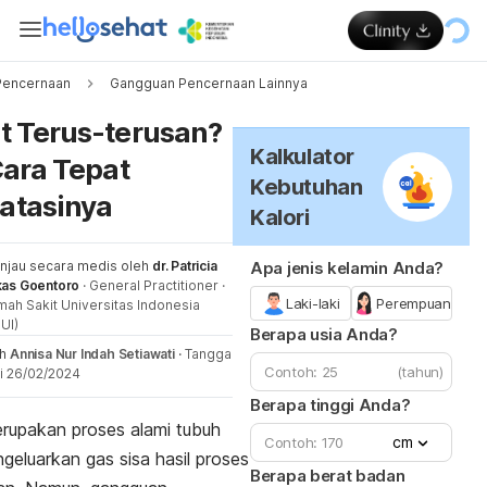
Pencernaan
Gangguan Pencernaan Lainnya
Me
t Terus-terusan?
Kalkulator
Cara Tepat
Kebutuhan
atasinya
Kalori
injau secara medis oleh
dr. Patricia
Apa jenis kelamin Anda?
kas Goentoro
·
General Practitioner
·
Laki-laki
Perempuan
ah Sakit Universitas Indonesia
UI)
Berapa usia Anda?
eh
Annisa Nur Indah Setiawati
·
Tanggal
(tahun)
i 26/02/2024
Berapa tinggi Anda?
rupakan proses alami tubuh
cm
geluarkan gas sisa hasil proses
Berapa berat badan