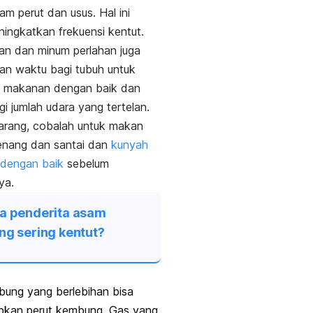
lam perut dan usus.
Hal ini
ingkatkan frekuensi kentut.
an dan minum perlahan juga
an waktu bagi tubuh untuk
 makanan dengan baik dan
i jumlah udara yang tertelan.
arang, cobalah untuk makan
enang dan santai dan
kunyah
dengan baik
sebelum
ya.
a penderita asam
ng sering kentut?
ung yang berlebihan bisa
kan perut kembung. Gas yang