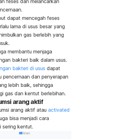
an feses dan melancarkan
ncernaan.
but dapat mencegah feses
rlalu lama di usus besar yang
imbulkan gas berlebih yang
suk.
 juga membantu menjaga
angan
bakteri baik
dalam usus.
gan bakteri di usus
dapat
 pencernaan dan penyerapan
ang lebih baik, sehingga
i gas dan kentut berlebihan.
umsi arang aktif
msi arang aktif atau
activated
uga bisa menjadi cara
 sering kentut.
Iklan