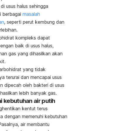
di usus halus sehingga
i berbagai
masalah
an
, seperti perut kembung dan
rlebihan.
ohidrat kompleks dapat
engan baik di usus halus,
an gas yang dihasilkan akan
kit.
rbohidrat yang tidak
a terurai dan mencapai usus
n dipecah oleh bakteri di usus
asilkan lebih banyak gas.
i kebutuhan air putih
hentikan kentut terus
nya dengan memenuhi kebutuhan
Pasalnya, air membantu