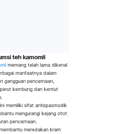
umsi teh kamomil
mil
memang telah lama dikenal
erbagai manfaatnya dalam
an
gangguan pencernaan
,
 perut kembung dan kentut
n.
ini memiliki sifat antispasmodik
bantu mengurangi kejang otot
uran pencernaan.
t membantu meredakan kram