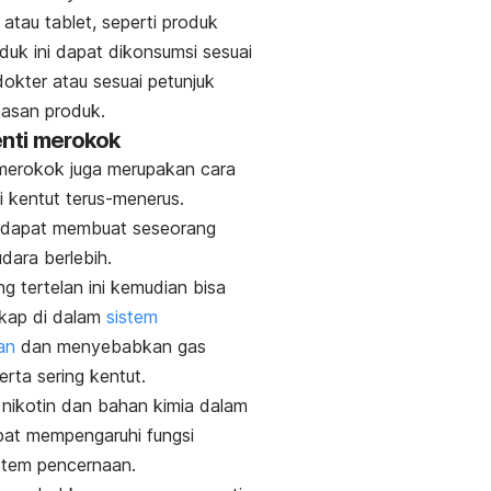
 atau tablet, seperti produk
oduk ini dapat dikonsumsi sesuai
dokter atau sesuai petunjuk
asan produk.
enti merokok
merokok juga merupakan cara
 kentut terus-menerus.
dapat membuat seseorang
dara berlebih.
g tertelan ini kemudian bisa
gkap di dalam
sistem
an
dan menyebabkan gas
erta sering kentut.
u, nikotin dan bahan kimia dalam
pat mempengaruhi fungsi
istem pencernaan.