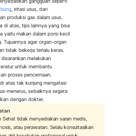
menyebabkan gangguan seperti
mbung
, iritasi usus, dan
an produksi gas dalam usus.
a di atas, tips lainnya yang bisa
 yaitu makan dalam porsi kecil
ng. Tujuannya agar organ-organ
n tidak bekerja terlalu keras.
 disarankan melakukan
teratur untuk membantu
kan proses pencernaan.
 di atas tak kunjung mengatasi
rus-menerus, sebaiknya segera
ikan dengan dokter.
atan
o Sehat tidak menyediakan saran medis,
nosis, atau perawatan. Selalu konsultasikan
an ahli kesehatan profesional untuk