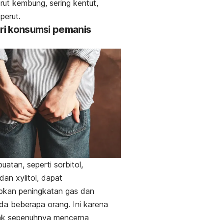
erut kembung, sering kentut,
perut.
ari konsumsi pemanis
uatan, seperti sorbitol,
 dan
xylitol
, dapat
kan peningkatan gas dan
da beberapa orang. Ini karena
dak sepenuhnya mencerna