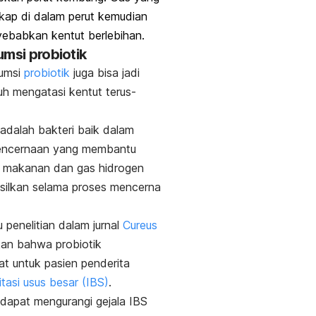
kap di dalam perut kemudian
ebabkan kentut berlebihan.
umsi probiotik
umsi
probiotik
juga bisa jadi
h mengatasi kentut terus-
 adalah bakteri baik dalam
pencernaan yang membantu
makanan dan gas hidrogen
silkan selama proses mencerna
u penelitian dalam jurnal
Cureus
an bahwa probiotik
t untuk pasien penderita
itasi usus besar (IBS)
.
 dapat mengurangi gejala IBS