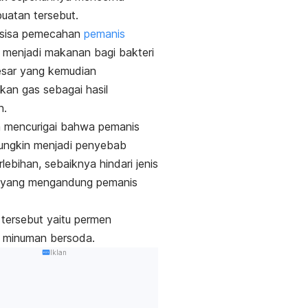
uatan tersebut.
, sisa pemecahan
pemanis
i menjadi makanan bagi bakteri
esar yang kemudian
kan gas sebagai hasil
n.
a mencurigai bahwa pemanis
ungkin menjadi penyebab
lebihan, sebaiknya hindari jenis
yang mengandung pemanis
tersebut yaitu
permen
 minuman bersoda.
Iklan