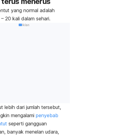
 terus menerus
ntut yang normal adalah
 – 20 kali dalam sehari.
Iklan
t lebih dari jumlah tersebut,
gkin mengalami
penyebab
ntut
seperti gangguan
an, banyak menelan udara,