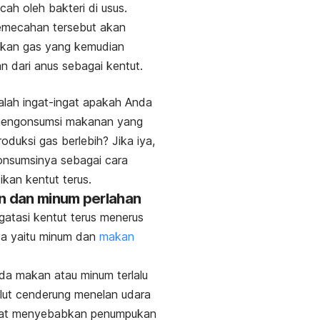
cah oleh bakteri di usus.
emecahan tersebut akan
lkan gas yang kemudian
an dari anus sebagai kentut.
alah ingat-ingat apakah Anda
engonsumsi makanan yang
oduksi gas berlebih? Jika iya,
onsumsinya sebagai cara
kan kentut terus.
n dan minum perlahan
atasi kentut terus menerus
ya yaitu minum dan
makan
da makan atau minum terlalu
lut cenderung menelan udara
at menyebabkan penumpukan