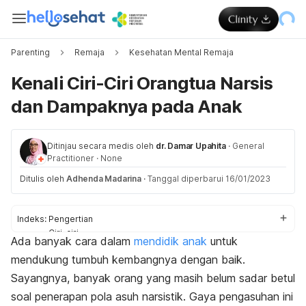
Parenting
Remaja
Kesehatan Mental Remaja
Kenali Ciri-Ciri Orangtua Narsis
dan Dampaknya pada Anak
Ditinjau secara medis oleh
dr. Damar Upahita
·
General
Practitioner
·
None
Ditulis oleh
Adhenda Madarina
·
Tanggal diperbarui 16/01/2023
Indeks:
Pengertian
Ciri-ciri
Ada banyak cara dalam
mendidik anak
untuk
Dampak
mendukung tumbuh kembangnya dengan baik.
Cara menghindari
Sayangnya, banyak orang yang masih belum sadar betul
soal penerapan pola asuh narsistik. Gaya pengasuhan ini