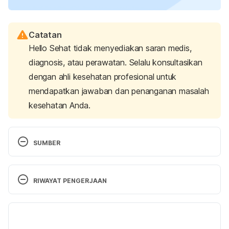
Catatan
Hello Sehat tidak menyediakan saran medis,
diagnosis, atau perawatan. Selalu konsultasikan
dengan ahli kesehatan profesional untuk
mendapatkan jawaban dan penanganan masalah
kesehatan Anda.
SUMBER
Singh, R. (2022, August 30). 
Narcissistic parent: 
Identification, challenges & tips
. Mantra Care. 
RIWAYAT PENGERJAAN
Retrieved 21 December 2022, from 
https://mantracare.org/therapy/narcissistic/narcissis
Versi Terbaru
tic-parent/
16/01/2023