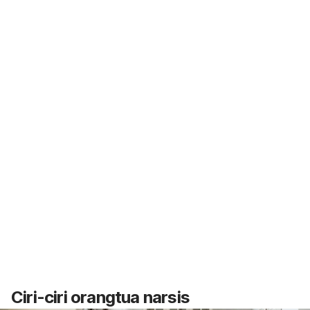
Ciri-ciri orangtua narsis